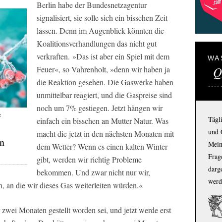
Berlin habe der Bundesnetzagentur
signalisiert, sie solle sich ein bisschen Zeit
lassen. Denn im Augenblick könnten die
Koalitionsverhandlungen das nicht gut
verkraften. »Das ist aber ein Spiel mit dem
WA
Q
Feuer«, so Vahrenholt, »denn wir haben ja
die Reaktion gesehen. Die Gaswerke haben
unmittelbar reagiert, und die Gaspreise sind
noch um 7% gestiegen. Jetzt hängen wir
F
Tägl
einfach ein bisschen an Mutter Natur. Was
und 
macht die jetzt in den nächsten Monaten mit
en
Mein
dem Wetter? Wenn es einen kalten Winter
Frage
gibt, werden wir richtig Probleme
darg
bekommen. Und zwar nicht nur wir,
werd
, an die wir dieses Gas weiterleiten würden.«
 zwei Monaten gestellt worden sei, und jetzt werde erst