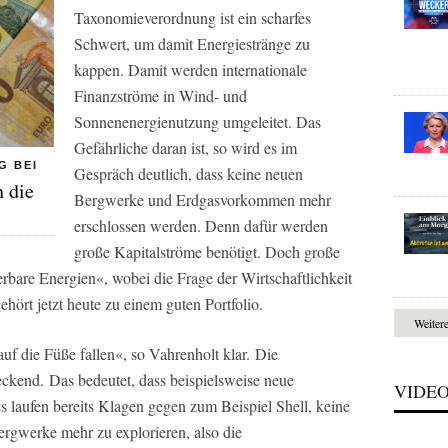
Taxonomieverordnung ist ein scharfes
Schwert, um damit Energiestränge zu
kappen. Damit werden internationale
Finanzströme in Wind- und
Sonnenenergienutzung umgeleitet. Das
Gefährliche daran ist, so wird es im
G BEI
Gespräch deutlich, dass keine neuen
h die
Bergwerke und Erdgasvorkommen mehr
erschlossen werden. Denn dafür werden
große Kapitalströme benötigt. Doch große
erbare Energien«, wobei die Frage der Wirtschaftlichkeit
ehört jetzt heute zu einem guten Portfolio.
Weiter
uf die Füße fallen«, so Vahrenholt klar. Die
eckend. Das bedeutet, dass beispielsweise neue
VIDE
Es laufen bereits Klagen gegen zum Beispiel Shell, keine
rgwerke mehr zu explorieren, also die