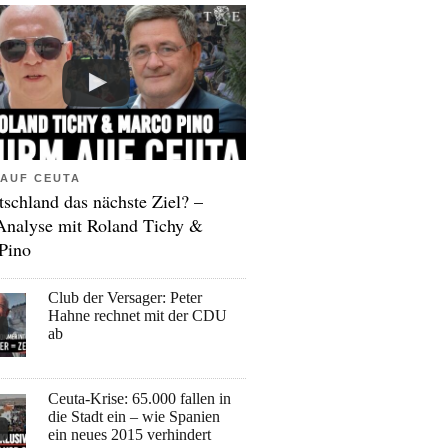
AUF CEUTA
tschland das nächste Ziel? –
Analyse mit Roland Tichy &
Pino
Club der Versager: Peter
Hahne rechnet mit der CDU
ab
Ceuta-Krise: 65.000 fallen in
die Stadt ein – wie Spanien
ein neues 2015 verhindert