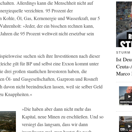
chalten. Allerdings kann die Menschheit nicht auf
nergiequelle verzichten. 95 Prozent der
 Kohle, Öl, Gas, Kernenergie und Wasserkraft, nur 5
ahrenholt: »Jeder, der ein bisschen rechnen kann,
Jahren die 95 Prozent weltweit nicht ersetzbar sein
STURM 
pielsweise suchen sich ihre Investitionen nach dieser
Ist Deu
leiche gilt für BP und selbst eine Exxon kommt unter
Ceuta-
 drei großen staatlichen Investoren haben, die
Marco 
schen Öl- und Gasgesellschaften, Gazprom und Rosneft
h davon nicht beeindrucken lassen, weil sie selber Geld
zu Knappheiten.«
»Die haben aber dann nicht mehr das
Kapital, neue Minen zu erschließen. Und so
versiegt das langsam, dass wir dann
irgendwann mal, man beutet die noch