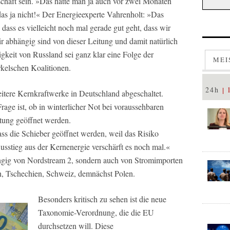
schaft sein. »Das hätte man ja auch vor zwei Monaten
das ja nicht!« Der Energieexperte Vahrenholt: »Das
 dass es vielleicht noch mal gerade gut geht, dass wir
ir abhängig sind von dieser Leitung und damit natürlich
gkeit von Russland sei ganz klar eine Folge der
MEI
rkelschen Koalitionen.
24h
tere Kernkraftwerke in Deutschland abgeschaltet.
rage ist, ob in winterlicher Not bei voraussehbaren
tung geöffnet werden.
ass die Schieber geöffnet werden, weil das Risiko
stieg aus der Kernenergie verschärft es noch mal.«
ängig von Nordstream 2, sondern auch von Stromimporten
h, Tschechien, Schweiz, demnächst Polen.
Besonders kritisch zu sehen ist die neue
Taxonomie-Verordnung, die die EU
durchsetzen will. Diese