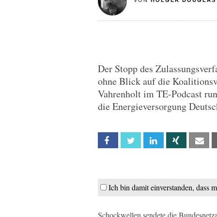
VON
HOLGER DOUGLAS
Der Stopp des Zulassungsverf
ohne Blick auf die Koalitions
Vahrenholt im TE-Podcast ru
die Energieversorgung Deutsc
Facebook
Twitter
Linkedin
Xing
Em
Ich bin damit einverstanden, dass 
Schockwellen sendete die Bundesnetzage