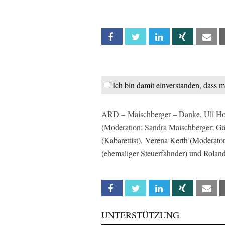
Facebook
Twitter
Linkedin
Xing
Em
Ich bin damit einverstanden, dass 
ARD – Maischberger – Danke, Uli Hoen
(Moderation: Sandra Maischberger; Gä
(Kabarettist), Verena Kerth (Moderator
(ehemaliger Steuerfahnder) und Rolan
Facebook
Twitter
Linkedin
Xing
Em
UNTERSTÜTZUNG