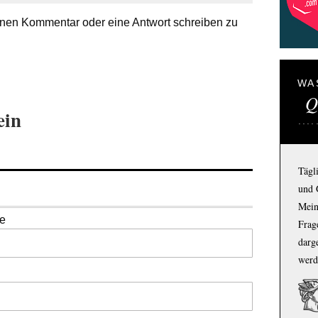
nen Kommentar oder eine Antwort schreiben zu
WA
Q
ein
Tägl
und 
Mein
se
Frage
darg
werd