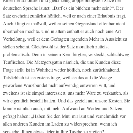
Einer der schönsten und gleichzeitig doppelbödigsten Sätze der
deutschen Sprache lautet: „Darf es ein bißchen mehr sein?“. Der
Satz erscheint zunächst höflich, weil er nach einer Erlaubnis fragt.
Auch klingt er maßvoll, weil er seinen Gegenstand offenbar nicht
übertreiben möchte. Und in allem enthält er auch noch eine Art
Verheißung, weil er dem Gefragten irgendein Mehr in Aussicht zu
stellen scheint. Gleichwohl ist der Satz moralisch zutiefst
problematisch. Denn in seinem Kern birgt er, versteckt, schlichtweg
Teuflisches. Die Metzgersgattin nämlich, die uns Kunden diese
Frage stellt, ist in Wahrheit weder höflich, noch zurückhaltend.
Tatsächlich ist sie erstens träge, weil sie das auf die Waage
geworfene Wurstbündel nicht aufwendig entwirren will, und
zweitens ist sie simpel interessiert, uns mehr Ware zu verkaufen, als
wir eigentlich bestellt hatten. Und das gezielt auf unsere Kosten. Sie
könnte nämlich auch, mit mehr Aufwand an Worten und Sätzen,
gefragt haben: „Haben Sie den Mut, mir laut und vernehmlich vor
allen anderen Kunden im Laden zu widersprechen, wenn ich
versuche, Ihnen etwas tiefer in Ihre Tasche zu greifen?