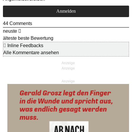
44
Comments
neuste
älteste
beste Bewertung
Inline Feedbacks
Alle Kommentare ansehen
Anzeige