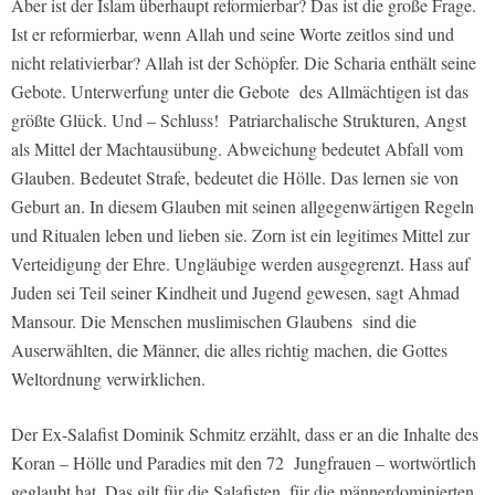
Aber ist der Islam überhaupt reformierbar? Das ist die große Frage.
Ist er reformierbar, wenn Allah und seine Worte zeitlos sind und
nicht relativierbar? Allah ist der Schöpfer. Die Scharia enthält seine
Gebote. Unterwerfung unter die Gebote des Allmächtigen ist das
größte Glück. Und – Schluss! Patriarchalische Strukturen, Angst
als Mittel der Machtausübung. Abweichung bedeutet Abfall vom
Glauben. Bedeutet Strafe, bedeutet die Hölle. Das lernen sie von
Geburt an. In diesem Glauben mit seinen allgegenwärtigen Regeln
und Ritualen leben und lieben sie. Zorn ist ein legitimes Mittel zur
Verteidigung der Ehre. Ungläubige werden ausgegrenzt. Hass auf
Juden sei Teil seiner Kindheit und Jugend gewesen, sagt Ahmad
Mansour. Die Menschen muslimischen Glaubens sind die
Auserwählten, die Männer, die alles richtig machen, die Gottes
Weltordnung verwirklichen.
Der Ex-Salafist Dominik Schmitz erzählt, dass er an die Inhalte des
Koran – Hölle und Paradies mit den 72 Jungfrauen – wortwörtlich
geglaubt hat. Das gilt für die Salafisten, für die männerdominierten