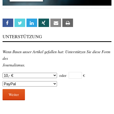
Facebook
Twitter
Linkedin
Xing
Email
Print
UNTERSTÜTZUNG
Wenn Ihnen unser Artikel gefallen hat: Unterstützen Sie diese Form
des
Journalismus.
oder
€
Weiter