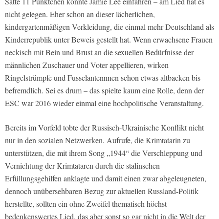
Satte 11 Pünktchen konnte Jamie Lee einfahren – am Lied hat es
nicht gelegen. Eher schon an dieser lächerlichen,
kindergartenmäßigen Verkleidung, die einmal mehr Deutschland als
Kinderrepublik unter Beweis gestellt hat. Wenn erwachsene Frauen
neckisch mit Bein und Brust an die sexuellen Bedürfnisse der
männlichen Zuschauer und Voter appellieren, wirken
Ringelstrümpfe und Fusselantennnen schon etwas altbacken bis
befremdlich. Sei es drum – das spielte kaum eine Rolle, denn der
ESC war 2016 wieder einmal eine hochpolitische Veranstaltung.
Bereits im Vorfeld tobte der Russisch-Ukrainische Konflikt nicht
nur in den sozialen Netzwerken. Aufrufe, die Krimtatarin zu
unterstützen, die mit ihrem Song „1944“ die Verschleppung und
Vernichtung der Krimtataren durch die stalinschen
Erfüllungsgehilfen anklagte und damit einen zwar abgeleugneten,
dennoch unübersehbaren Bezug zur aktuellen Russland-Politik
herstellte, sollten ein ohne Zweifel thematisch höchst
bedenkenswertes Lied, das aber sonst so gar nicht in die Welt der