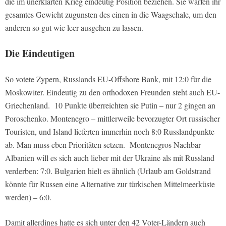
die im unerklärten Krieg eindeutig Position beziehen. Sie warfen ihr
gesamtes Gewicht zugunsten des einen in die Waagschale, um den
anderen so gut wie leer ausgehen zu lassen.
Die Eindeutigen
So votete Zypern, Russlands EU-Offshore Bank, mit 12:0 für die
Moskowiter. Eindeutig zu den orthodoxen Freunden steht auch EU-
Griechenland. 10 Punkte überreichten sie Putin – nur 2 gingen an
Poroschenko. Montenegro – mittlerweile bevorzugter Ort russischer
Touristen, und Island lieferten immerhin noch 8:0 Russlandpunkte
ab. Man muss eben Prioritäten setzen. Montenegros Nachbar
Albanien will es sich auch lieber mit der Ukraine als mit Russland
verderben: 7:0. Bulgarien hielt es ähnlich (Urlaub am Goldstrand
könnte für Russen eine Alternative zur türkischen Mittelmeerküste
werden) – 6:0.
Damit allerdings hatte es sich unter den 42 Voter-Ländern auch