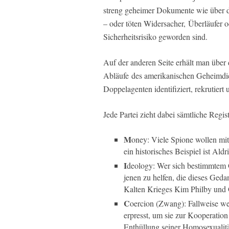
streng geheimer Dokumente wie über 
– oder töten Widersacher, Überläufer o
Sicherheitsrisiko geworden sind.
Auf der anderen Seite erhält man über
Abläufe des amerikanischen Geheimdien
Doppelagenten identifiziert, rekrutiert 
Jede Partei zieht dabei sämtliche Regis
M
oney: Viele Spione wollen mit
ein historisches Beispiel ist Ald
I
deology: Wer sich bestimmtem Ge
jenen zu helfen, die dieses Ged
Kalten Krieges Kim Philby und 
C
oercion (Zwang): Fallweise we
erpresst, um sie zur Kooperatio
Enthüllung seiner Homosexualitä