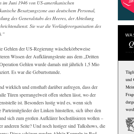
n im Juni 1946 von US-amerikanischen
kanische Besatzungszone aus deutschem Personal,
ilung des Generalstabs des Heeres, der Abteilung
richtendienst. Sie war die Vorläuferorganisation des
).“
WA
Q
fte Gehlen der US-Regierung wäschekörbeweise
teren Wissen der Aufklärungsleute aus dem „Dritten
e Operation Gehlen wurde damals mit jährlich 1,5 Mio
iert. Es war die Geburtsstunde.
Tägl
und 
nd wirklich und ernsthaft darüber aufregen, dass der
Mein
 Türen sperrangelweit offen stehen lässt, wo der
Frage
darg
tstelle ist. Besonders lustig wird es, wenn sich
werd
Parteimitglieder der Linken hinstellen, sich über den
nd sich zum großen Aufklärer hochstilisieren wollen –
er anderen Seite? Und noch lustiger sind Talkshows, die
igens: Diese schönen runden Abhör-Kuppeln in Bad