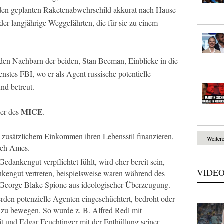
den geplanten Raketenabwehrschild akkurat nach Hause
der langjährige Weggefährten, die für sie zu einem
 den Nachbarn der beiden, Stan Beeman, Einblicke in die
stes FBI, wo er als Agent russische potentielle
und betreut.
MICE
ter des
.
 zusätzlichem Einkommen ihren Lebensstil finanzieren,
Weiter
rich Ames.
dankengut verpflichtet fühlt, wird eher bereit sein,
VIDE
ankengut vertreten, beispielsweise waren während des
George Blake Spione aus ideologischer Überzeugung.
rden potenzielle Agenten eingeschüchtert, bedroht oder
n zu bewegen. So wurde z. B. Alfred Redl mit
t und Edgar Feuchtinger mit der Enthüllung seiner