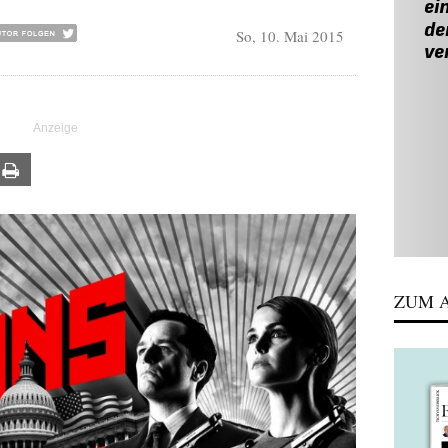
So, 10. Mai 2015
ail
Print
ZUM A