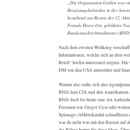
„Die Organisation Gehlen war ei
Besatzungsbehörden in der Ameri
bestehend aus Resten der 12. Abte
Fremde Heere Ost, gebildeter Nach
Bundesnachrichtendienstes (BND
Nach dem zweiten Weltkrieg verschaf
Informationen, welche sich an dem wei
Reich“ höchst interessiert zeigten. Di
DM von den USA unterstützt und finanz
Warum also sollte sich also irgendjema
BND dem CIA und den Amerikanern alle
BND doch bis heute eine Art Außendiens
Personen wie Gregor Gysi oder weitere 
Spionage-/Abhörskandal echauffieren u
war da nicht was mit den Russen auf d
die Bühne bieten für diese Show. Übr