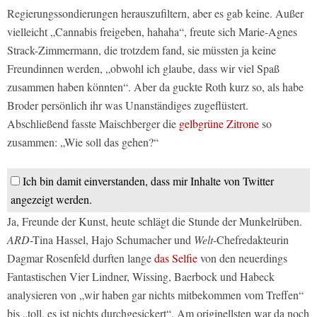
Regierungssondierungen herauszufiltern, aber es gab keine. Außer
vielleicht „Cannabis freigeben, hahaha“, freute sich Marie-Agnes
Strack-Zimmermann, die trotzdem fand, sie müssten ja keine
Freundinnen werden, „obwohl ich glaube, dass wir viel Spaß
zusammen haben könnten“. Aber da guckte Roth kurz so, als habe
Broder persönlich ihr was Unanständiges zugeflüstert.
Abschließend fasste Maischberger die
gelbgrüne Zitrone
so
zusammen: „Wie soll das gehen?“
Ich bin damit einverstanden, dass mir Inhalte von Twitter
angezeigt werden.
Ja, Freunde der Kunst, heute schlägt die Stunde der Munkelrüben.
ARD
-Tina Hassel, Hajo Schumacher und
Welt
-Chefredakteurin
Dagmar Rosenfeld durften lange
das Selfie
von den neuerdings
Fantastischen Vier Lindner, Wissing, Baerbock und Habeck
analysieren von „wir haben gar nichts mitbekommen vom Treffen“
bis „toll, es ist nichts durchgesickert“. Am originellsten war da noch