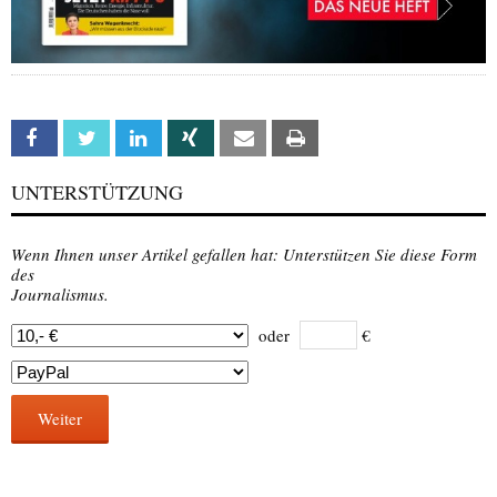
Facebook
Twitter
Linkedin
Xing
Email
Print
UNTERSTÜTZUNG
Wenn Ihnen unser Artikel gefallen hat: Unterstützen Sie diese Form
des
Journalismus.
oder
€
Weiter