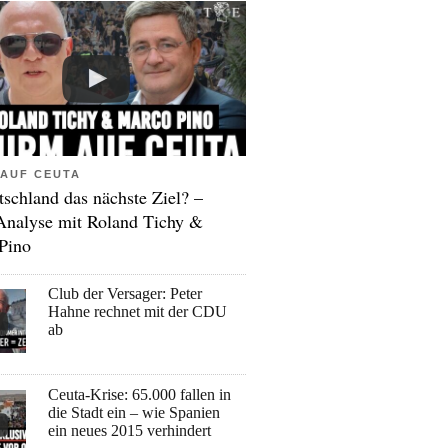
AUF CEUTA
tschland das nächste Ziel? –
Analyse mit Roland Tichy &
Pino
Club der Versager: Peter
Hahne rechnet mit der CDU
ab
Ceuta-Krise: 65.000 fallen in
die Stadt ein – wie Spanien
ein neues 2015 verhindert