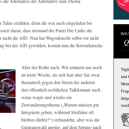
as die Alternative der Alternative zum Thema
 Takte erzählen, denn die war auch eingeladen bei
ssiert daran, dass niemand der Partei Die Linke die
WA
r nicht die AfD. Nun hat Wagenknecht selbst vor nicht
Q
ung bei der AfD gewildert, kommt nun die Retourkutsche
Aber der Reihe nach: Wir erinnern uns noch
Tägl
an letzte Woche, als sich
hart aber fair
zwar
und 
thematisch gegen den Strom der anderen
Mein
drei öffentlich-rechtlichen Talkformate nach
Frage
vorne wagte und wieder ein
darg
Zuwanderungsthema („Warum müssen gut
werd
Integrierte gehen, während Straftäter oft
bleiben dürfen?“) verhandelte, aber was die
Gästeauswahl anging, auf dem Sprung nach