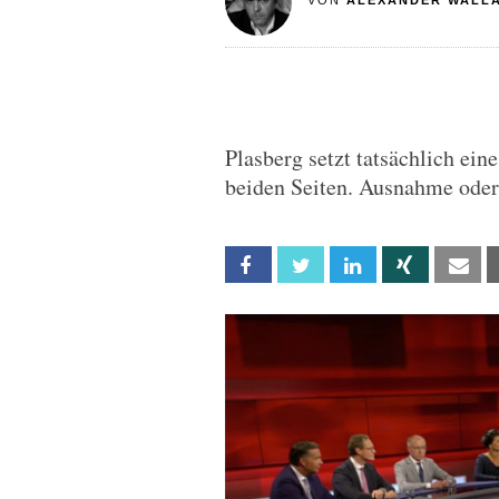
VON
ALEXANDER WALL
Plasberg setzt tatsächlich e
beiden Seiten. Ausnahme oder
Facebook
Twitter
Linkedin
Xing
Em