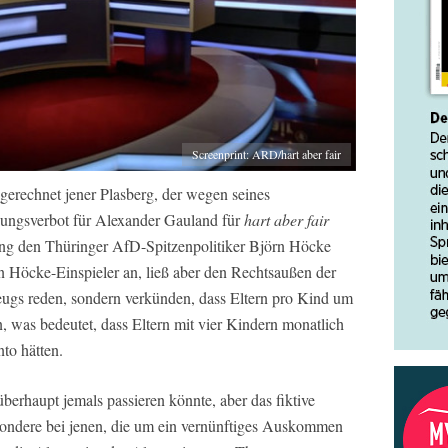
Screenprint: ARD/hart aber fair
sgerechnet jener Plasberg, der wegen seines
dungsverbot für Alexander Gauland für
hart aber fair
dung den Thüringer AfD-Spitzenpolitiker Björn Höcke
 Höcke-Einspieler an, ließ aber den Rechtsaußen der
eugs reden, sondern verkünden, dass Eltern pro Kind um
 was bedeutet, dass Eltern mit vier Kindern monatlich
to hätten.
berhaupt jemals passieren könnte, aber das fiktive
sondere bei jenen, die um ein vernünftiges Auskommen