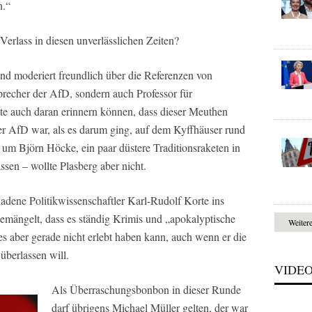
n.“
erlass in diesen unverlässlichen Zeiten?
und moderiert freundlich über die Referenzen von
sprecher der AfD, sondern auch Professor für
tte auch daran erinnern können, dass dieser Meuthen
er AfD war, als es darum ging, auf dem Kyffhäuser rund
d um Björn Höcke, ein paar düstere Traditionsraketen in
sen – wollte Plasberg aber nicht.
ladene Politikwissenschaftler Karl-Rudolf Korte ins
ängelt, dass es ständig Krimis und „apokalyptische
Weiter
s aber gerade nicht erlebt haben kann, auch wenn er die
berlassen will.
VIDE
Als Überraschungsbonbon in dieser Runde
darf übrigens Michael Müller gelten, der war