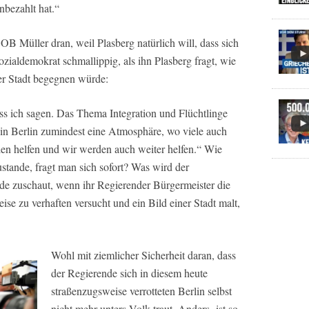
nbezahlt hat.“
OB Müller dran, weil Plasberg natürlich will, dass sich
ozialdemokrat schmallippig, als ihn Plasberg fragt, wie
ner Stadt begegnen würde:
muss ich sagen. Das Thema Integration und Flüchtlinge
n in Berlin zumindest eine Atmosphäre, wo viele auch
len helfen und wir werden auch weiter helfen.“ Wie
tande, fragt man sich sofort? Was wird der
ade zuschaut, wenn ihr Regierender Bürgermeister die
ise zu verhaften versucht und ein Bild einer Stadt malt,
Wohl mit ziemlicher Sicherheit daran, dass
der Regierende sich in diesem heute
straßenzugsweise verrotteten Berlin selbst
nicht mehr unters Volk traut. Anders ist so