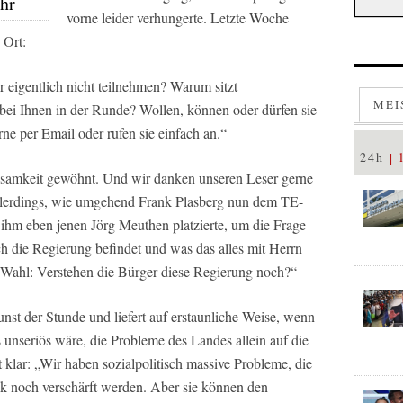
ehr
vorne leider verhungerte. Letzte Woche
 Ort:
 eigentlich nicht teilnehmen? Warum sitzt
MEI
 bei Ihnen in der Runde? Wollen, können oder dürfen sie
rne per Email oder rufen sie einfach an.“
24h
ksamkeit gewöhnt. Und wir danken unseren Leser gerne
t allerdings, wie umgehend Frank Plasberg nun dem TE-
ihm eben jenen Jörg Meuthen platzierte, um die Frage
h die Regierung befindet und was das alles mit Herrn
 Wahl: Verstehen die Bürger diese Regierung noch?“
nst der Stunde und liefert auf erstaunliche Weise, wenn
s unseriös wäre, die Probleme des Landes allein auf die
 klar: „Wir haben sozialpolitisch massive Probleme, die
tik noch verschärft werden. Aber sie können den