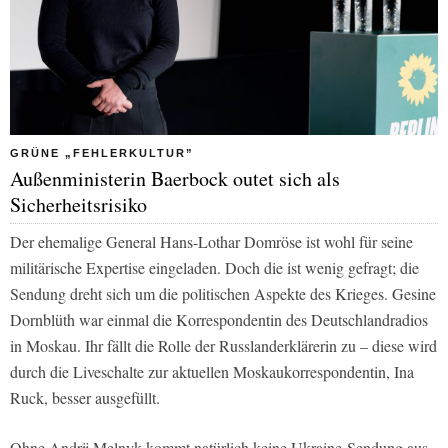
GRÜNE „FEHLERKULTUR”
Außenministerin Baerbock outet sich als
Sicherheitsrisiko
Der ehemalige General Hans-Lothar Domröse ist wohl für seine
militärische Expertise eingeladen. Doch die ist wenig gefragt; die
Sendung dreht sich um die politischen Aspekte des Krieges. Gesine
Dornblüth war einmal die Korrespondentin des Deutschlandradios
in Moskau. Ihr fällt die Rolle der Russlanderklärerin zu – diese wird
durch die Liveschalte zur aktuellen Moskaukorrespondentin, Ina
Ruck, besser ausgefüllt.
Ohne Andrij Melnyk kommt natürlich keine Ukraine-Sendung aus.