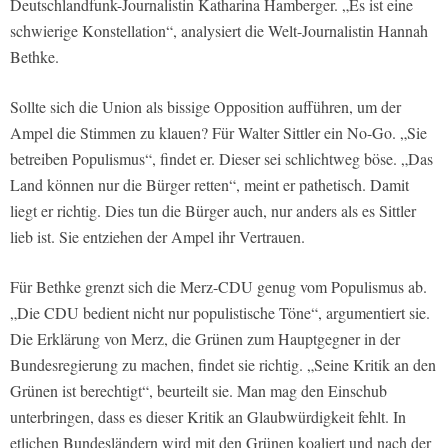
Deutschlandfunk-Journalistin Katharina Hamberger. „Es ist eine
schwierige Konstellation“, analysiert die Welt-Journalistin Hannah
Bethke.
Sollte sich die Union als bissige Opposition aufführen, um der
Ampel die Stimmen zu klauen? Für Walter Sittler ein No-Go. „Sie
betreiben Populismus“, findet er. Dieser sei schlichtweg böse. „Das
Land können nur die Bürger retten“, meint er pathetisch. Damit
liegt er richtig. Dies tun die Bürger auch, nur anders als es Sittler
lieb ist. Sie entziehen der Ampel ihr Vertrauen.
Für Bethke grenzt sich die Merz-CDU genug vom Populismus ab.
„Die CDU bedient nicht nur populistische Töne“, argumentiert sie.
Die Erklärung von Merz, die Grünen zum Hauptgegner in der
Bundesregierung zu machen, findet sie richtig. „Seine Kritik an den
Grünen ist berechtigt“, beurteilt sie. Man mag den Einschub
unterbringen, dass es dieser Kritik an Glaubwürdigkeit fehlt. In
etlichen Bundesländern wird mit den Grünen koaliert und nach der