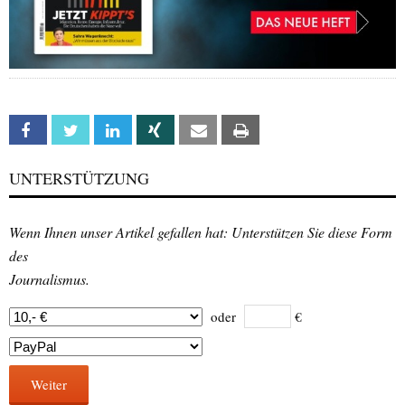
Facebook
Twitter
Linkedin
Xing
Email
Print
UNTERSTÜTZUNG
Wenn Ihnen unser Artikel gefallen hat: Unterstützen Sie diese Form
des
Journalismus.
oder
€
Weiter