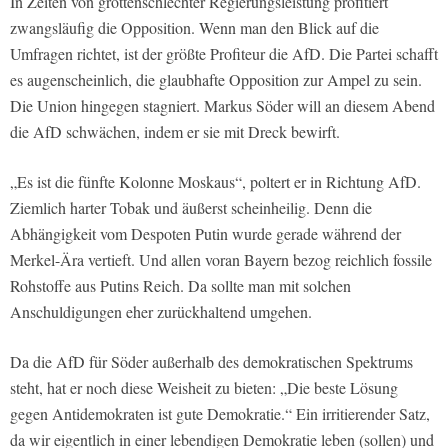
In Zeiten von grottenschlechter Regierungsleistung profitiert
zwangsläufig die Opposition. Wenn man den Blick auf die
Umfragen richtet, ist der größte Profiteur die AfD. Die Partei schafft
es augenscheinlich, die glaubhafte Opposition zur Ampel zu sein.
Die Union hingegen stagniert. Markus Söder will an diesem Abend
die AfD schwächen, indem er sie mit Dreck bewirft.
„Es ist die fünfte Kolonne Moskaus“, poltert er in Richtung AfD.
Ziemlich harter Tobak und äußerst scheinheilig. Denn die
Abhängigkeit vom Despoten Putin wurde gerade während der
Merkel-Ära vertieft. Und allen voran Bayern bezog reichlich fossile
Rohstoffe aus Putins Reich. Da sollte man mit solchen
Anschuldigungen eher zurückhaltend umgehen.
Da die AfD für Söder außerhalb des demokratischen Spektrums
steht, hat er noch diese Weisheit zu bieten: „Die beste Lösung
gegen Antidemokraten ist gute Demokratie.“ Ein irritierender Satz,
da wir eigentlich in einer lebendigen Demokratie leben (sollen) und