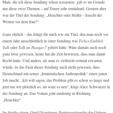
Male, die ich diese Sendung schon rezensiere, gab es im Grunde
nur diese zwei Themen – auf Dauer sehr ermüdend. Gestern aber
war der Titel der Sendung: „Heuchler oder Helfer – kuscht der
Westen vor dem Iran?“.
Ganz ehrlich – das klingt für mich wie ein Titel, den man noch vor
einem Jahr ausschließlich in einer Sendung wie
Tichys Einblick
Talk
oder
Talk im Hangar-7
gehört hätte. Wäre damals auch noch
ganz böse gewesen, heute hat die Zeit bewiesen, dass man damit
Recht hatte. Und anders, als man es vielleicht erstmal erwarten
würde, ist das Fazit dieser Sendung auch nicht gewesen, dass
Deutschland mit seiner „feministischen Außenpolitik“ einen guten
Job macht. „Ich will sagen, das Problem gibt es schon so lange und
jetzt tun wir plötzlich so, als wäre es neu“, klagt Alice Schwarzer in
der Sendung an. Das Votum geht eindeutig in Richtung
„Heuchler“.
Im Studio sitzen: Omid Nouripour, Parteivorsitzender der Grünen