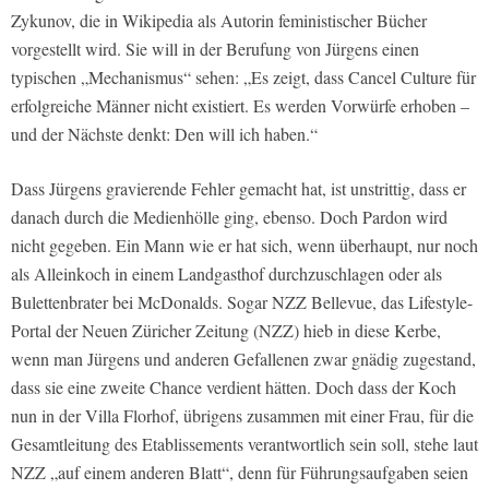
Zykunov, die in Wikipedia als Autorin feministischer Bücher
vorgestellt wird. Sie will in der Berufung von Jürgens einen
typischen „Mechanismus“ sehen: „Es zeigt, dass Cancel Culture für
erfolgreiche Männer nicht existiert. Es werden Vorwürfe erhoben –
und der Nächste denkt: Den will ich haben.“
Dass Jürgens gravierende Fehler gemacht hat, ist unstrittig, dass er
danach durch die Medienhölle ging, ebenso. Doch Pardon wird
nicht gegeben. Ein Mann wie er hat sich, wenn überhaupt, nur noch
als Alleinkoch in einem Landgasthof durchzuschlagen oder als
Bulettenbrater bei McDonalds. Sogar NZZ Bellevue, das Lifestyle-
Portal der Neuen Züricher Zeitung (NZZ) hieb in diese Kerbe,
wenn man Jürgens und anderen Gefallenen zwar gnädig zugestand,
dass sie eine zweite Chance verdient hätten. Doch dass der Koch
nun in der Villa Florhof, übrigens zusammen mit einer Frau, für die
Gesamtleitung des Etablissements verantwortlich sein soll, stehe laut
NZZ „auf einem anderen Blatt“, denn für Führungsaufgaben seien