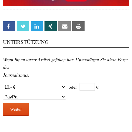
Facebook
Twitter
Linkedin
Xing
Email
Print
UNTERSTÜTZUNG
Wenn Ihnen unser Artikel gefallen hat: Unterstützen Sie diese Form
des
Journalismus.
oder
€
Weiter