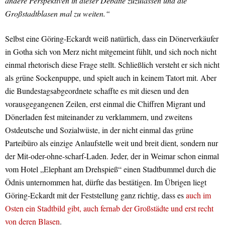
andere Perspektiven in dieser Debatte zuzulassen und die
Großstadtblasen mal zu weiten.“
Selbst eine Göring-Eckardt weiß natürlich, dass ein Dönerverkäufer
in Gotha sich von Merz nicht mitgemeint fühlt, und sich noch nicht
einmal rhetorisch diese Frage stellt. Schließlich versteht er sich nicht
als grüne Sockenpuppe, und spielt auch in keinem Tatort mit. Aber
die Bundestagsabgeordnete schaffte es mit diesen und den
vorausgegangenen Zeilen, erst einmal die Chiffren Migrant und
Dönerladen fest miteinander zu verklammern, und zweitens
Ostdeutsche und Sozialwüste, in der nicht einmal das grüne
Parteibüro als einzige Anlaufstelle weit und breit dient, sondern nur
der Mit-oder-ohne-scharf-Laden. Jeder, der in Weimar schon einmal
vom Hotel „Elephant am Drehspieß“ einen Stadtbummel durch die
Ödnis unternommen hat, dürfte das bestätigen. Im Übrigen liegt
Göring-Eckardt mit der Feststellung ganz richtig, dass es
auch im
Osten ein Stadtbild gibt, auch fernab der Großstädte und erst recht
von deren Blasen
.