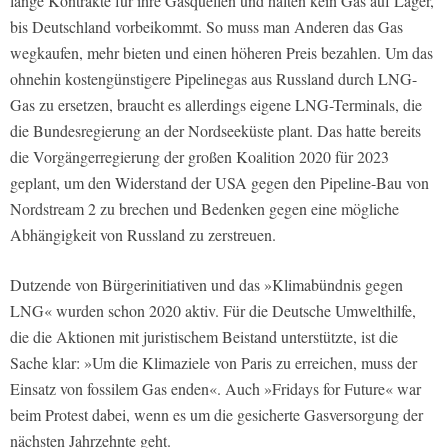
lange Kontrakte für ihre Gasquellen und halten kein Gas auf Lager,
bis Deutschland vorbeikommt. So muss man Anderen das Gas
wegkaufen, mehr bieten und einen höheren Preis bezahlen. Um das
ohnehin kostengünstigere Pipelinegas aus Russland durch LNG-
Gas zu ersetzen, braucht es allerdings eigene LNG-Terminals, die
die Bundesregierung an der Nordseeküste plant. Das hatte bereits
die Vorgängerregierung der großen Koalition 2020 für 2023
geplant, um den Widerstand der USA gegen den Pipeline-Bau von
Nordstream 2 zu brechen und Bedenken gegen eine mögliche
Abhängigkeit von Russland zu zerstreuen.
Dutzende von Bürgerinitiativen und das »Klimabündnis gegen
LNG« wurden schon 2020 aktiv. Für die Deutsche Umwelthilfe,
die die Aktionen mit juristischem Beistand unterstützte, ist die
Sache klar: »Um die Klimaziele von Paris zu erreichen, muss der
Einsatz von fossilem Gas enden«. Auch »Fridays for Future« war
beim Protest dabei, wenn es um die gesicherte Gasversorgung der
nächsten Jahrzehnte geht.