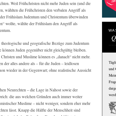
hten. Weil Frühchristen nicht mehr Juden sein (und die
en, wählten die Frühchristen den verbalen Angriff als
der Frühislam Judentum und Christentum überwinden
en“ wollte, wählte der Frühislam den Angriff als
entum.
WA
Q
e theologische und geografische Bezüge zum Judentum
 können Juden gegenüber nicht gleichgültig bleiben.
te Christen und Muslime können es „danach“ nicht mehr.
Tägl
 der alles andere als – für die Juden – leidlosen
und 
on wieder in der Gegenwart; ohne realistische Aussicht
Mein
Frage
darg
chen Neurechten – die Lage in Nahost sowie der
werd
rich: die aus welchen Gründen auch immer weiter
remistischer Muslime – nicht weniger, sondern eher mehr
chten lässt. Knapp die Hälfte der Menschheit sind