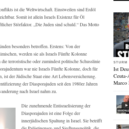
flikts ist die Weltwirtschaft. Einstweilen sind Erdöl
chtbar. Somit ist allein Israels Existenz für Öl
ftlicher Störfaktor. „Die Juden sind schuld.“ Das Motto
nden besonders betroffen. Erstens: Von der
limischen, werden sie als Israels Fünfte Kolonne
n die terroristische oder zumindest politische Schusslinie
STURM 
Ist Deu
porajudentum war nie Israels Fünfte Kolonne, doch für
Ceuta-
n, ist der Jüdische Staat eine Art Lebensversicherung.
Marco 
ntifizierung der Diasporajuden seit den 1980er Jahren
nwanderung nach Israel nahm zu.
Die zunehmende Entisraelisierung der
Diasporajuden ist eine Folge der
innerjüdischen Spaltung in Israel. Sie betrifft
die Palästinenser- und Siedlungspolitik, die