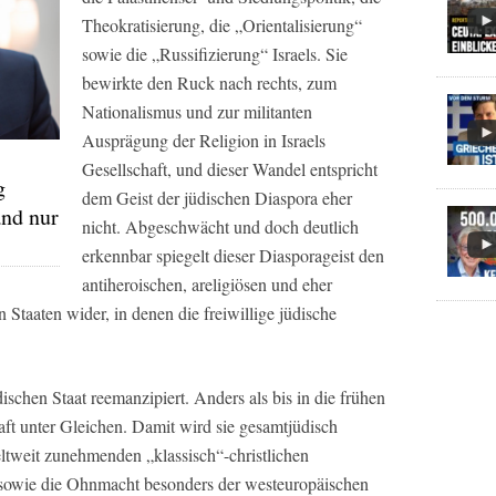
Theokratisierung, die „Orientalisierung“
sowie die „Russifizierung“ Israels. Sie
bewirkte den Ruck nach rechts, zum
Nationalismus und zur militanten
Ausprägung der Religion in Israels
Gesellschaft, und dieser Wandel entspricht
g
dem Geist der jüdischen Diaspora eher
and nur
nicht. Abgeschwächt und doch deutlich
erkennbar spiegelt dieser Diasporageist den
antiheroischen, areligiösen und eher
n Staaten wider, in denen die freiwillige jüdische
ischen Staat reemanzipiert. Anders als bis in die frühen
haft unter Gleichen. Damit wird sie gesamtjüdisch
eltweit zunehmenden „klassisch“-christlichen
 sowie die Ohnmacht besonders der westeuropäischen