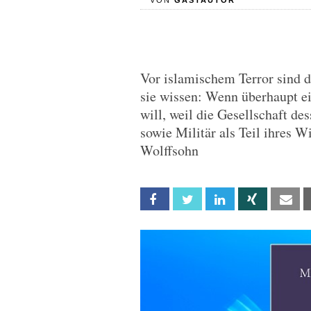
VON
GASTAUTOR
Vor islamischem Terror sind di
sie wissen: Wenn überhaupt ei
will, weil die Gesellschaft de
sowie Militär als Teil ihres 
Wolffsohn
Facebook
Twitter
Linkedin
Xing
Em