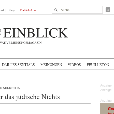
Suche nach:
ast
Shop
Einblick-Abo
DAILI|ES|SENTIALS
MEINUNGEN
VIDEOS
FEUILLETON
SRAELKRITIK
er das jüdische Nichts
Anzeige