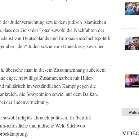
 der Judenvernichtung sowie dem jüdisch-islamischen
 dass der Geist der Toten sowohl die Nachfahren der
 Rede ist von Deutschlands und Europas Geschichtspolitik
genüber „den“ Juden sowie vom Dauerkrieg zwischen
lich, übersehe man in diesem Zusammenhang außerdem
eine enge, freiwillige Zusammenarbeit mit Hitler-
nd militärisch im verständlichen Kampf gegen die
ankreich, die Sowjetunion sowie, auf dem Balkan,
ei der Judenvernichtung.
Weiter
 sowohl religiös als auch politisch. Er (be)trifft
nn-)christliche und jüdische Welt. Stichwort
VIDE
rrorbekämpfung.