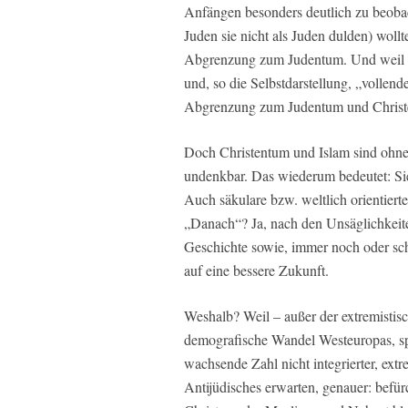
Anfängen besonders deutlich zu beobac
Juden sie nicht als Juden dulden) wollt
Abgrenzung zum Judentum. Und weil 
und, so die Selbstdarstellung, „vollend
Abgrenzung zum Judentum und Christ
Doch Christentum und Islam sind ohn
undenkbar. Das wiederum bedeutet: Sie
Auch säkulare bzw. weltlich orientier
„Danach“? Ja, nach den Unsäglichkeiten
Geschichte sowie, immer noch oder sch
auf eine bessere Zukunft.
Weshalb? Weil – außer der extremistis
demografische Wandel Westeuropas, sp
wachsende Zahl nicht integrierter, ext
Antijüdisches erwarten, genauer: befür