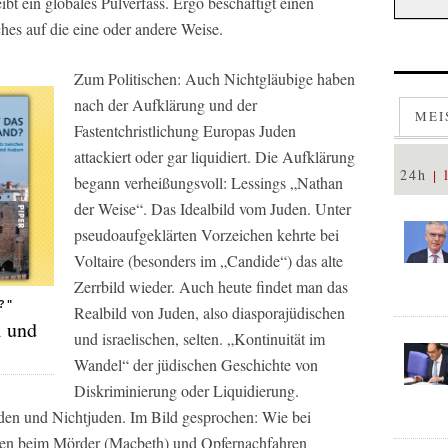
bt ein globales Pulverfass. Ergo beschäftigt einen
ches auf die eine oder andere Weise.
Zum Politischen: Auch Nichtgläubige haben
nach der Aufklärung und der
MEI
Fastentchristlichung Europas Juden
attackiert oder gar liquidiert. Die Aufklärung
24h
begann verheißungsvoll: Lessings „Nathan
der Weise“. Das Idealbild vom Juden. Unter
pseudoaufgeklärten Vorzeichen kehrte bei
Voltaire (besonders im „Candide“) das alte
Zerrbild wieder. Auch heute findet man das
?"
Realbild von Juden, also diasporajüdischen
l und
und israelischen, selten. „Kontinuität im
Wandel“ der jüdischen Geschichte von
Diskriminierung oder Liquidierung.
den und Nichtjuden. Im Bild gesprochen: Wie bei
eten beim Mörder (Macbeth) und Opfernachfahren