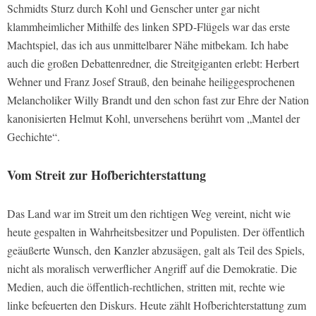
Schmidts Sturz durch Kohl und Genscher unter gar nicht
klammheimlicher Mithilfe des linken SPD-Flügels war das erste
Machtspiel, das ich aus unmittelbarer Nähe mitbekam. Ich habe
auch die großen Debattenredner, die Streitgiganten erlebt: Herbert
Wehner und Franz Josef Strauß, den beinahe heiliggesprochenen
Melancholiker Willy Brandt und den schon fast zur Ehre der Nation
kanonisierten Helmut Kohl, unversehens berührt vom „Mantel der
Gechichte“.
Vom Streit zur Hofberichterstattung
Das Land war im Streit um den richtigen Weg vereint, nicht wie
heute gespalten in Wahrheitsbesitzer und Populisten. Der öffentlich
geäußerte Wunsch, den Kanzler abzusägen, galt als Teil des Spiels,
nicht als moralisch verwerflicher Angriff auf die Demokratie. Die
Medien, auch die öffentlich-rechtlichen, stritten mit, rechte wie
linke befeuerten den Diskurs. Heute zählt Hofberichterstattung zum