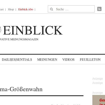
Suche nach:
ast
Shop
Einblick-Abo
DAILI|ES|SENTIALS
MEINUNGEN
VIDEOS
FEUILLETON
lima-Größenwahn
Anzeige