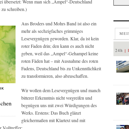
bersetzt: Wenn man sich „Ampel“-Deutschland
e zu schreiben.)
Aus Broders und Mohrs Band ist also ein
mehr als sechzigfaches grimmiges
MEI
Lesevergnügen geworden. Klar, da ist kein
roter Faden drin; den kann es auch nicht
24h
geben, weil das „Ampel“-Gehampel keine
roten Fäden hat – mit Ausnahme des roten
Fadens, Deutschland bis zu Unkenntlichkeit
zu transformieren, also abzuschaffen.
IK
Wir wollen dem Lesevergnügen und manch
bitterer Erkenntnis nicht vorgreifen und
schen
begnügen uns mit zwei Würdigungen des
Werks. Erstens: Das Buch glänzt
gleichermaßen mit Klartext und mit
r Volltreffer: