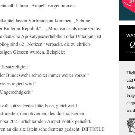
neinhalb Jahren „Ampel“ vorgenommen.
uptkapitel lassen Vorfreude aufkommen: „Schöne
 der Bullerbü-Republik“ – „Moralismus als neue Gratis-
e deutsche Apokalypseverliebtheit oder Untergang ist
WA
Q
pilog sind 62 „Notizen“ verpackt, die zu ehrlich-
ssigen Glossen wurden. Beispiele:
 Ersatzreligion“
Tägl
 der Bundeswehr schreitet immer weiter voran!“
und 
wie es regiert wird“
Mein
 Ungerechtigkeit“
Frage
darg
oll spitzer Feder bitterböse, gleichwohl
werd
truierten, demotivierten, deindustrialisierten
mber 2021 irrlichternden Ampel-Politik geliefert.
en an die alte lateinische Sentenz gedacht: DIFFICILE