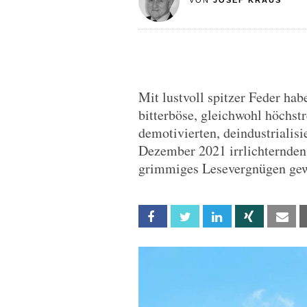
VON
JOSEF KRAUS
Mit lustvoll spitzer Feder h
bitterböse, gleichwohl höchstr
demotivierten, deindustrialisi
Dezember 2021 irrlichternden 
grimmiges Lesevergnügen ge
Facebook
Twitter
Linkedin
Xing
Em