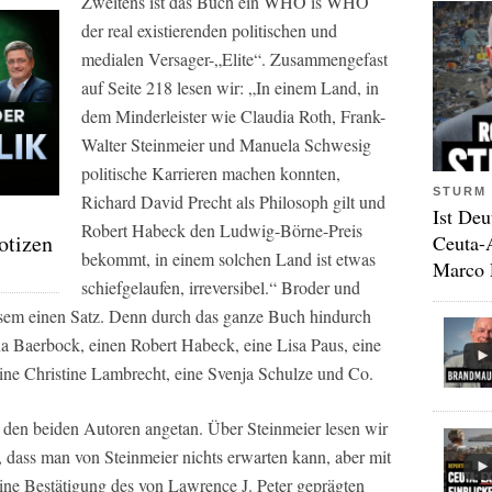
Zweitens ist das Buch ein WHO is WHO
der real existierenden politischen und
medialen Versager-„Elite“. Zusammengefast
auf Seite 218 lesen wir: „In einem Land, in
dem Minderleister wie Claudia Roth, Frank-
Walter Steinmeier und Manuela Schwesig
politische Karrieren machen konnten,
STURM 
Richard David Precht als Philosoph gilt und
Ist Deu
Robert Habeck den Ludwig-Börne-Preis
otizen
Ceuta-
bekommt, in einem solchen Land ist etwas
Marco 
schiefgelaufen, irreversibel.“ Broder und
esem einen Satz. Denn durch das ganze Buch hindurch
a Baerbock, einen Robert Habeck, eine Lisa Paus, eine
eine Christine Lambrecht, eine Svenja Schulze und Co.
s den beiden Autoren angetan. Über Steinmeier lesen wir
, dass man von Steinmeier nichts erwarten kann, aber mit
eine Bestätigung des von Lawrence J. Peter geprägten