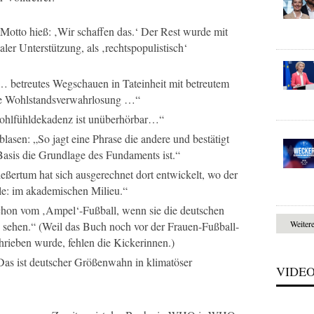
Motto hieß: ‚Wir schaffen das.‘ Der Rest wurde mit
aler Unterstützung, als ‚rechtspopulistisch‘
… betreutes Wegschauen in Tateinheit mit betreutem
ne Wohlstandsverwahrlosung …“
 Wohlfühldekadenz ist unüberhörbar…“
blasen: „So jagt eine Phrase die andere und bestätigt
e Basis die Grundlage des Fundaments ist.“
eßertum hat sich ausgerechnet dort entwickelt, wo der
lle: im akademischen Milieu.“
schon vom ‚Ampel‘-Fußball, wenn sie die deutschen
Weiter
 sehen.“ (Weil das Buch noch vor der Frauen-Fußball-
ieben wurde, fehlen die Kickerinnen.)
Das ist deutscher Größenwahn in klimatöser
VIDE