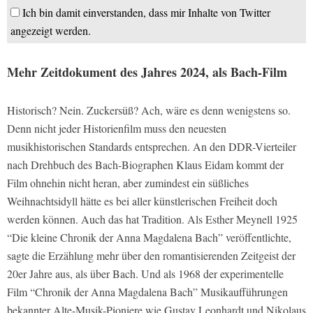
Ich bin damit einverstanden, dass mir Inhalte von Twitter
angezeigt werden.
Mehr Zeitdokument des Jahres 2024, als Bach-Film
Historisch? Nein. Zuckersüß? Ach, wäre es denn wenigstens so.
Denn nicht jeder Historienfilm muss den neuesten
musikhistorischen Standards entsprechen. An den DDR-Vierteiler
nach Drehbuch des Bach-Biographen Klaus Eidam kommt der
Film ohnehin nicht heran, aber zumindest ein süßliches
Weihnachtsidyll hätte es bei aller künstlerischen Freiheit doch
werden können. Auch das hat Tradition. Als Esther Meynell 1925
“Die kleine Chronik der Anna Magdalena Bach” veröffentlichte,
sagte die Erzählung mehr über den romantisierenden Zeitgeist der
20er Jahre aus, als über Bach. Und als 1968 der experimentelle
Film “Chronik der Anna Magdalena Bach” Musikaufführungen
bekannter Alte-Musik-Pioniere wie Gustav Leonhardt und Nikolaus