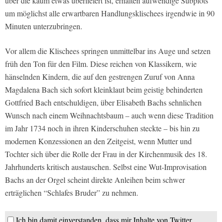
über die kaum etwas überliefert ist, erhalten aufwendige Subplots
um möglichst alle erwartbaren Handlungsklischees irgendwie in 90
Minuten unterzubringen.
Vor allem die Klischees springen unmittelbar ins Auge und setzen
früh den Ton für den Film. Diese reichen von Klassikern, wie
hänselnden Kindern, die auf den gestrengen Zuruf von Anna
Magdalena Bach sich sofort kleinklaut beim geistig behinderten
Gottfried Bach entschuldigen, über Elisabeth Bachs sehnlichen
Wunsch nach einem Weihnachtsbaum – auch wenn diese Tradition
im Jahr 1734 noch in ihren Kinderschuhen steckte – bis hin zu
modernen Konzessionen an den Zeitgeist, wenn Mutter und
Tochter sich über die Rolle der Frau in der Kirchenmusik des 18.
Jahrhunderts kritisch austauschen. Selbst eine Wut-Improvisation
Bachs an der Orgel scheint direkte Anleihen beim schwer
erträglichen “Schlafes Bruder” zu nehmen.
Ich bin damit einverstanden, dass mir Inhalte von Twitter