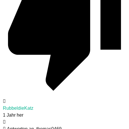
RubbeldieKatz
1 Jahr her
Antworten an
thomas0469