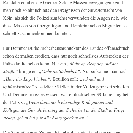
Randalieren über die Grenze. Solche Massenbewegungen kennt
man noch so ähnlich aus den Ereignissen der Silvesternacht von
Köln, als sich die Polizei zunächst verwundert die Augen rieb, wie
diese Massen von übergriffigen und kleinkriminellen Migranten so
schnell zusammenkommen konnten.
Für Demmer ist die Sicherheitsarchitektur des Landes offensichtlich
schon dermaßen erodiert, dass nur noch schnellstes Aufstocken der
Polizeikräfte helfen kann: Nur ein
„Mehr an Beamten auf der
Straße“
bringe ein
„Mehr an Sicherheit“
. Nur so könne man noch
„Herr der Lage bleiben“
. Bouillon solle
„schnell und
unbürokratisch“
zusätzliche Stellen in der Vollzugspolizei schaffen.
Und Demmer muss es wissen, war er doch selber 39 Jahre lang bei
der Polizist:
„Wenn dann noch ehemalige Kolleginnen und
Kollegen die Gewährleistung der Sicherheit in der Stadt in Frage
stellen, gehen bei mir alle Alarmglocken an.“
Die Saarbrückener Zeitung hält ebenfalls nicht viel von solchen