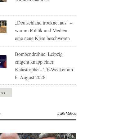
„Deutschland trocknet aus“ –
warum Politik und Medien
eine neue Krise beschwören
Bombendrohne: Leipzig
entgeht knapp einer
Katastrophe – TE-Wecker am
6. August 2026
e >>
O
» alle Videos