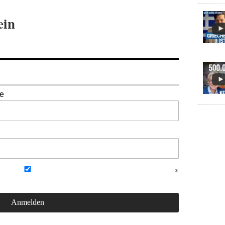
ein
se