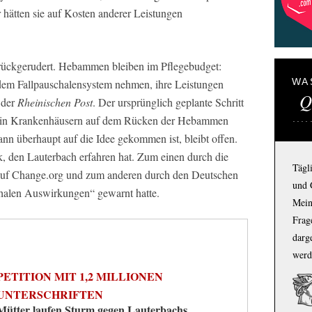
hätten sie auf Kosten anderer Leistungen
urückgerudert. Hebammen bleiben im Pflegebudget:
WA
m Fallpauschalensystem nehmen, ihre Leistungen
Q
 der
Rheinischen Post
. Der ursprünglich geplante Schritt
ck in Krankenhäusern auf dem Rücken der Hebammen
n überhaupt auf die Idee gekommen ist, bleibt offen.
k, den Lauterbach erfahren hat. Zum einen durch die
Tägl
 auf Change.org und zum anderen durch den Deutschen
und 
halen Auswirkungen“ gewarnt hatte.
Mein
Frage
darg
werd
PETITION MIT 1,2 MILLIONEN
UNTERSCHRIFTEN
Mütter laufen Sturm gegen Lauterbachs