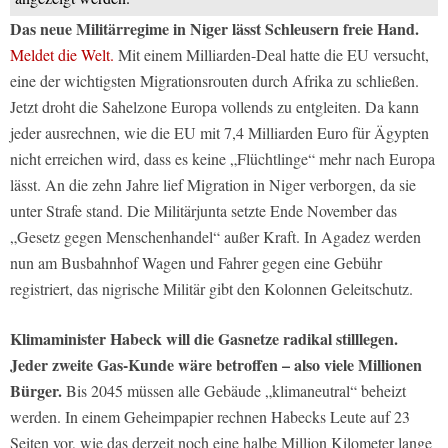
Das neue Militärregime in Niger lässt Schleusern freie Hand.
Meldet die Welt.
Mit einem Milliarden-Deal hatte die EU versucht,
eine der wichtigsten Migrationsrouten durch Afrika zu schließen.
Jetzt droht die Sahelzone Europa vollends zu entgleiten. Da kann
jeder ausrechnen, wie die EU mit 7,4 Milliarden Euro für Ägypten
nicht erreichen wird, dass es keine „Flüchtlinge“ mehr nach Europa
lässt. An die zehn Jahre lief Migration in Niger verborgen, da sie
unter Strafe stand. Die Militärjunta setzte Ende November das
„Gesetz gegen Menschenhandel“ außer Kraft. In Agadez werden
nun am Busbahnhof Wagen und Fahrer gegen eine Gebühr
registriert, das nigrische Militär gibt den Kolonnen Geleitschutz.
Klimaminister Habeck will die Gasnetze radikal stilllegen.
Jeder zweite Gas-Kunde wäre betroffen – also viele Millionen
Bürger.
Bis 2045 müssen alle Gebäude „klimaneutral“ beheizt
werden. In einem Geheimpapier rechnen Habecks Leute auf 23
Seiten vor, wie das derzeit noch eine halbe Million Kilometer lange