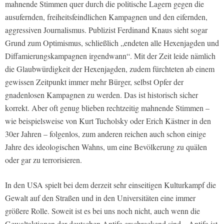
mahnende Stimmen quer durch die politische Lagern gegen die
ausufernden, freiheitsfeindlichen Kampagnen und den eifernden,
aggressiven Journalismus. Publizist Ferdinand Knaus sieht sogar
Grund zum Optimismus, schließlich „endeten alle Hexenjagden und
Diffamierungskampagnen irgendwann“. Mit der Zeit leide nämlich
die Glaubwürdigkeit der Hexenjagden, zudem fürchteten ab einem
gewissen Zeitpunkt immer mehr Bürger, selbst Opfer der
gnadenlosen Kampagnen zu werden. Das ist historisch sicher
korrekt. Aber oft genug blieben rechtzeitig mahnende Stimmen –
wie beispielsweise von Kurt Tucholsky oder Erich Kästner in den
30er Jahren – folgenlos, zum anderen reichen auch schon einige
Jahre des ideologischen Wahns, um eine Bevölkerung zu quälen
oder gar zu terrorisieren.
In den USA spielt bei dem derzeit sehr einseitigen Kulturkampf die
Gewalt auf den Straßen und in den Universitäten eine immer
größere Rolle. Soweit ist es bei uns noch nicht, auch wenn die
Gewaltaktionen der deutschen Antifa erschreckend sind. „Antifa ist