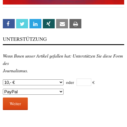
Facebook
Twitter
Linkedin
Xing
Email
Print
UNTERSTÜTZUNG
Wenn Ihnen unser Artikel gefallen hat: Unterstützen Sie diese Form
des
Journalismus.
oder
€
Weiter