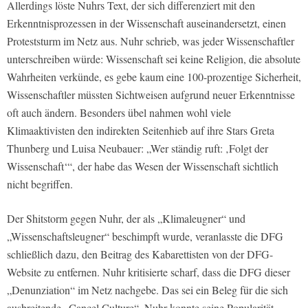
Allerdings löste Nuhrs Text, der sich differenziert mit den
Erkenntnisprozessen in der Wissenschaft auseinandersetzt, einen
Proteststurm im Netz aus. Nuhr schrieb, was jeder Wissenschaftler
unterschreiben würde: Wissenschaft sei keine Religion, die absolute
Wahrheiten verkünde, es gebe kaum eine 100-prozentige Sicherheit,
Wissenschaftler müssten Sichtweisen aufgrund neuer Erkenntnisse
oft auch ändern. Besonders übel nahmen wohl viele
Klimaaktivisten den indirekten Seitenhieb auf ihre Stars Greta
Thunberg und Luisa Neubauer: „Wer ständig ruft: ‚Folgt der
Wissenschaft‘“, der habe das Wesen der Wissenschaft sichtlich
nicht begriffen.
Der Shitstorm gegen Nuhr, der als „Klimaleugner“ und
„Wissenschaftsleugner“ beschimpft wurde, veranlasste die DFG
schließlich dazu, den Beitrag des Kabarettisten von der DFG-
Website zu entfernen. Nuhr kritisierte scharf, dass die DFG dieser
„Denunziation“ im Netz nachgebe. Das sei ein Beleg für die sich
ausbreitende „Cancel Culture“. Nuhr konnte seine Popularität