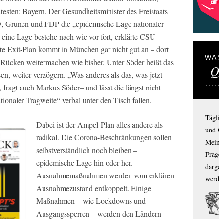
esten: Bayern. Der Gesundheitsminister des Freistaats
SPD, Grünen und FDP die „epidemische Lage nationaler
 eine Lage bestehe nach wie vor fort, erklärte CSU-
te Exit-Plan kommt in München gar nicht gut an – dort
WA
 Rücken weitermachen wie bisher. Unter Söder heißt das
Q
en, weiter verzögern. „Was anderes als das, was jetzt
“, fragt auch Markus Söder– und lässt die längst nicht
ionaler Tragweite“ verbal unter den Tisch fallen.
Tägl
Dabei ist der Ampel-Plan alles andere als
und 
radikal. Die Corona-Beschränkungen sollen
Mein
selbstverständlich noch bleiben –
Frage
epidemische Lage hin oder her.
darg
Ausnahmemaßnahmen werden vom erklären
werd
Ausnahmezustand entkoppelt. Einige
Maßnahmen – wie Lockdowns und
Ausgangssperren – werden den Ländern