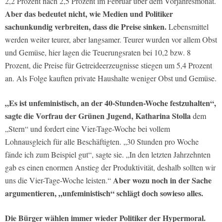
2,2 Prozent nach 2,5 Prozent im Februar über dem Vorjahresmonat.
Aber das bedeutet nicht, wie Medien und Politiker
sachunkundig verbreiten, dass die Preise sinken.
Lebensmittel
werden weiter teurer, aber langsamer. Teurer wurden vor allem Obst
und Gemüse, hier lagen die Teuerungsraten bei 10,2 bzw. 8
Prozent, die Preise für Getreideerzeugnisse stiegen um 5,4 Prozent
an. Als Folge kauften private Haushalte weniger Obst und Gemüse.
„Es ist unfeministisch, an der 40-Stunden-Woche festzuhalten“,
sagte die Vorfrau der Grünen Jugend, Katharina Stolla
dem
„Stern“ und fordert eine Vier-Tage-Woche bei vollem
Lohnausgleich für alle Beschäftigten. „30 Stunden pro Woche
fände ich zum Beispiel gut“, sagte sie. „In den letzten Jahrzehnten
gab es einen enormen Anstieg der Produktivität, deshalb sollten wir
Aber wozu noch in der Sache
uns die Vier-Tage-Woche leisten.“
argumentieren, „unfeministisch“ schlägt doch sowieso alles.
Die Bürger wählen immer wieder Politiker der Hypermoral.