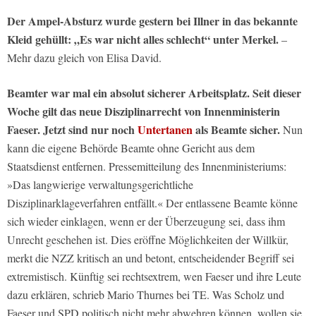
Der Ampel-Absturz wurde gestern bei Illner in das bekannte
Kleid gehüllt: „Es war nicht alles schlecht“ unter Merkel.
–
Mehr dazu gleich von Elisa David.
Beamter war mal ein absolut sicherer Arbeitsplatz. Seit dieser
Woche gilt das neue Disziplinarrecht von Innenministerin
Faeser. Jetzt sind nur noch
Untertanen
als Beamte sicher.
Nun
kann die eigene Behörde Beamte ohne Gericht aus dem
Staatsdienst entfernen. Pressemitteilung des Innenministeriums:
»Das langwierige verwaltungsgerichtliche
Disziplinarklageverfahren entfällt.« Der entlassene Beamte könne
sich wieder einklagen, wenn er der Überzeugung sei, dass ihm
Unrecht geschehen ist. Dies eröffne Möglichkeiten der Willkür,
merkt die NZZ kritisch an und betont, entscheidender Begriff sei
extremistisch. Künftig sei rechtsextrem, wen Faeser und ihre Leute
dazu erklären, schrieb Mario Thurnes bei TE. Was Scholz und
Faeser und SPD politisch nicht mehr abwehren können, wollen sie