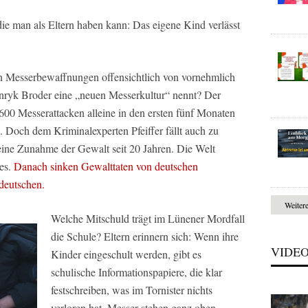
 die man als Eltern haben kann: Das eigene Kind verlässt
en Messerbewaffnungen offensichtlich von vornehmlich
ryk Broder eine „neuen Messerkultur“ nennt? Der
1.600 Messerattacken alleine in den ersten fünf Monaten
 Doch dem Kriminalexperten Pfeiffer fällt auch zu
eine Zunahme der Gewalt seit 20 Jahren. Die Welt
res.
Danach sinken Gewalttaten von deutschen
tdeutschen.
Weiter
Welche Mitschuld trägt im Lünener Mordfall
die Schule? Eltern erinnern sich: Wenn ihre
VIDE
Kinder eingeschult werden, gibt es
schulische Informationspapiere, die klar
festschreiben, was im Tornister nichts
verloren hat, Messer stehen ganz oben.