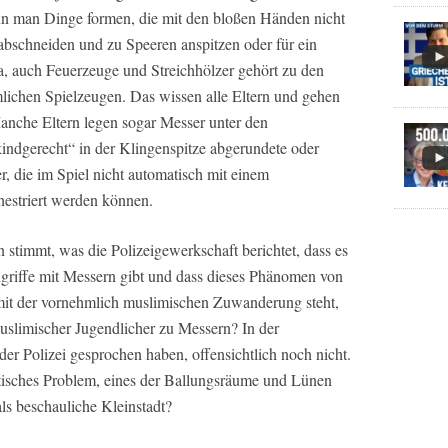
n man Dinge formen, die mit den bloßen Händen nicht
bschneiden und zu Speeren anspitzen oder für ein
Ja, auch Feuerzeuge und Streichhölzer gehört zu den
mlichen Spielzeugen. Das wissen alle Eltern und gehen
anche Eltern legen sogar Messer unter den
indgerecht“ in der Klingenspitze abgerundete oder
, die im Spiel nicht automatisch mit einem
hestriert werden können.
 stimmt, was die Polizeigewerkschaft berichtet, dass es
riffe mit Messern gibt und dass dieses Phänomen von
it der vornehmlich muslimischen Zuwanderung steht,
muslimischer Jugendlicher zu Messern? In der
der Polizei gesprochen haben, offensichtlich noch nicht.
tisches Problem, eines der Ballungsräume und Lünen
ls beschauliche Kleinstadt?