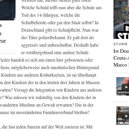
Welche Schuld trifft nun aber die Schule am
Tod des 14-Jährigen, welche die
Schulbehörde oder gar den Staat selbst? In
S
Deutschland gibt es Schulpflicht. Nun war
n
der Täter polizeibekannt. Er galt dort als
zur
aggressiv und unbeschulbar. Deshalb habe
STURM 
Ist Deu
er vorübergehend eine andere Schule
Ceuta-
Wieder handelt es sich um einen hier geborenen oder
Marco 
chem, möglicherweise auch muslimischen Hintergrund.
 Kindern aus anderen Kulturkreisen, ist sie überhaupt
 den Kindern der in den letzten drei Jahren in Massen
rten? Versagt die Integration von Kindern aus anderen
ich? Was müssen wir zukünftig von den Kindern der in
ewanderten Muslime an Gewalt erwarten? Die in der
uhause im unveränderten Familienverbund bleiben?
, die fast jeden Jungen auf der Welt zueigen ist. Mit