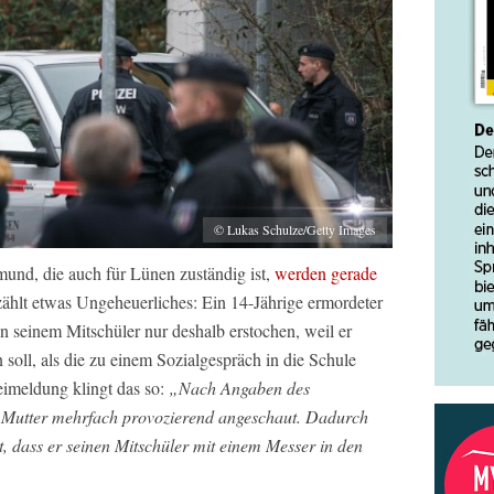
© Lukas Schulze/Getty Images
und, die auch für Lünen zuständig ist,
werden gerade
ählt etwas Ungeheuerliches: Ein 14-Jährige ermordeter
seinem Mitschüler nur deshalb erstochen, weil er
soll, als die zu einem Sozialgespräch in die Schule
eimeldung klingt das so:
„Nach Angaben des
e Mutter mehrfach provozierend angeschaut. Dadurch
zt, dass er seinen Mitschüler mit einem Messer in den