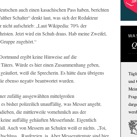
deutschen auch einen kasachischen Pass haben, berichten
lther Schalter“ denkt laut, was sich der Redakteur
r nicht aufschrieb: „Laut Wikipedia: 70% der
isten. Jetzt wird ein Schuh draus. Hab meine Zweifel,
WA
n Gruppe zugehört.“
Q
 Dortmund ergibt keine Hinweise auf die
es Täters. Würde es hier einen Zusammenhang geben,
 geäußert, weiß die Sprecherin. Es hätte dazu übrigens
Tägl
ie ebenso negativ beantwortet wurden.
und 
Mein
ner zufällig ausgewählten mittelgroßen
Frage
 es bisher polizeilich unauffällig, was Messer angeht.
darg
ieben, die mittlerweile vornehmlich aus der
werd
ine auffällig gehäuften Messerfunde. Eigentlich
Fall. Auch von Messern an Schulen weiß er nichts. „Toi,
Abschluss, „Raufereien, ja. Aber Messerattentate sind hier