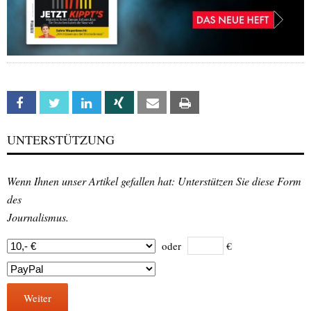
Facebook
Twitter
Linkedin
Xing
Email
Print
UNTERSTÜTZUNG
Wenn Ihnen unser Artikel gefallen hat: Unterstützen Sie diese Form
des
Journalismus.
oder
€
Weiter