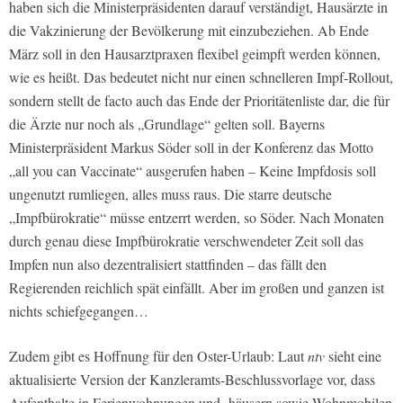
haben sich die Ministerpräsidenten darauf verständigt, Hausärzte in
die Vakzinierung der Bevölkerung mit einzubeziehen. Ab Ende
März soll in den Hausarztpraxen flexibel geimpft werden können,
wie es heißt. Das bedeutet nicht nur einen schnelleren Impf-Rollout,
sondern stellt de facto auch das Ende der Prioritätenliste dar, die für
die Ärzte nur noch als „Grundlage“ gelten soll. Bayerns
Ministerpräsident Markus Söder soll in der Konferenz das Motto
„all you can Vaccinate“ ausgerufen haben – Keine Impfdosis soll
ungenutzt rumliegen, alles muss raus. Die starre deutsche
„Impfbürokratie“ müsse entzerrt werden, so Söder. Nach Monaten
durch genau diese Impfbürokratie verschwendeter Zeit soll das
Impfen nun also dezentralisiert stattfinden – das fällt den
Regierenden reichlich spät einfällt. Aber im großen und ganzen ist
nichts schiefgegangen…
Zudem gibt es Hoffnung für den Oster-Urlaub: Laut
ntv
sieht eine
aktualisierte Version der Kanzleramts-Beschlussvorlage vor, dass
Aufenthalte in Ferienwohnungen und -häusern sowie Wohnmobilen