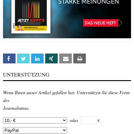
Facebook
Twitter
Linkedin
Xing
Email
Print
UNTERSTÜTZUNG
Wenn Ihnen unser Artikel gefallen hat: Unterstützen Sie diese Form
des
Journalismus.
oder
€