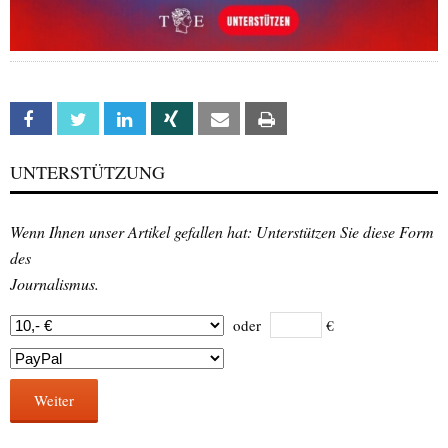
Facebook
Twitter
Linkedin
Xing
Email
Print
UNTERSTÜTZUNG
Wenn Ihnen unser Artikel gefallen hat: Unterstützen Sie diese Form
des
Journalismus.
oder
€
Weiter