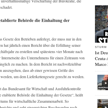
e unverhältnismäßige Verschärfung der Bürokratie, die
schadet.
tablierte Behörde die Einhaltung der
as Gesetz den Betrieben auferlegt, der muss nur in den
 hat jährlich einen Bericht über die Erfüllung seiner
STURM 
häftsjahr zu erstellen und spätestens vier Monate nach
Ist Deu
r Internetseite des Unternehmens für einen Zeitraum von
Ceuta-
Marco 
gänglich zu machen. In dem Bericht ist nachvollziehbar
on auszugehen, dass ab einer gewissen Größe des
lt werden, um dem Lieferkettengesetz gerecht zu werden.
ht das Bundesamt für Wirtschaft und Ausfuhrkontrolle
etablierte Behörde die Einhaltung der Gesetze“, heißt
riums für wirtschaftliche Zusammenarbeit. So
berichte und geht eingereichten Beschwerden nach.