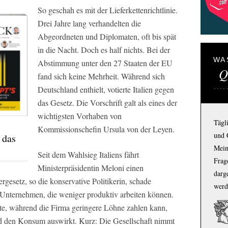
So geschah es mit der Lieferkettenrichtlinie.
Drei Jahre lang verhandelten die
Abgeordneten und Diplomaten, oft bis spät
in die Nacht. Doch es half nichts. Bei der
WA
Abstimmung unter den 27 Staaten der EU
Q
fand sich keine Mehrheit. Während sich
Deutschland enthielt, votierte Italien gegen
das Gesetz. Die Vorschrift galt als eines der
wichtigsten Vorhaben von
Tägl
Kommissionschefin Ursula von der Leyen.
und 
 das
Mein
Seit dem Wahlsieg Italiens fährt
Frage
Ministerpräsidentin Meloni einen
darg
rgesetz, so die konservative Politikerin, schade
werd
 Unternehmen, die weniger produktiv arbeiten können.
kte, während die Firma geringere Löhne zahlen kann,
d den Konsum auswirkt. Kurz: Die Gesellschaft nimmt