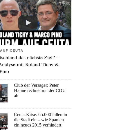
AUF CEUTA
tschland das nächste Ziel? –
Analyse mit Roland Tichy &
Pino
Club der Versager: Peter
Hahne rechnet mit der CDU
ab
Ceuta-Krise: 65.000 fallen in
die Stadt ein – wie Spanien
ein neues 2015 verhindert