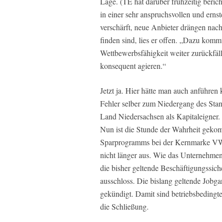
Lage. (TE hat darüber frühzeitig beric
in einer sehr anspruchsvollen und erns
verschärft, neue Anbieter drängen nach
finden sind, lies er offen. „Dazu komm
Wettbewerbsfähigkeit weiter zurückfäl
konsequent agieren.“
Jetzt ja. Hier hätte man auch anführe
Fehler selber zum Niedergang des Stan
Land Niedersachsen als Kapitaleigner.
Nun ist die Stunde der Wahrheit gek
Sparprogramms bei der Kernmarke VW
nicht länger aus. Wie das Unternehmen 
die bisher geltende Beschäftigungssic
ausschloss. Die bislang geltende Jobgar
gekündigt. Damit sind betriebsbeding
die Schließung.