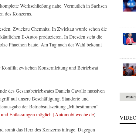
e komplette Werkschließung nahe. Vermutlich in Sachsen
ten des Konzerns.
resden, Zwickau Chemnitz. In Zwickau wurde schon die
rkäuflichen E-Autos produzieren. In Dresden steht die
stolze Phaethon baute. Am Tag nach der Wahl bekennt
 Konflikt zwischen Konzernleitung und Betriebsrat
nde des Gesamtbetriebsrates Daniela Cavallo massiven
Weiter
ngriff auf unsere Beschäftigung, Standorte und
Sonderausgabe der Betriebsratszeitung „Mitbestimmen“
 und Entlassungen möglich | Automobilwoche.de
).
VIDE
nd somit das Herz des Konzerns infrage. Dagegen