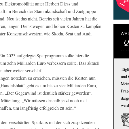
 Elektromobilität unter Herbert Diess und
äft im Bereich der Stammkundschaft und Zielgruppe
 Neu ist das nicht. Bereits seit vielen Jahren hat die
uren, langen Dienstwegen und hohen Kosten zu kämpfen.
nter Konzernschwestern wie Skoda, Seat und Audi
WA
Q
 Ein 2023 aufgelegte Sparprogramm sollte hier die
um zehn Milliarden Euro verbessern sollte. Das aktuell
Tägl
 aber weiter verschärft.
und 
ngen trotzdem zu erreichen, müssten die Kosten nun
Mein
 „Handelsblatt“ geht es um bis zu vier Milliarden Euro,
Frage
en. „Der Gegenwind ist deutlich stärker geworden“,
darg
Mitteilung. „Wir müssen deshalb jetzt noch mal
werd
ffen, um langfristig erfolgreich zu sein.“
en verschärften Sparkurs mit der sich zuspitzenden