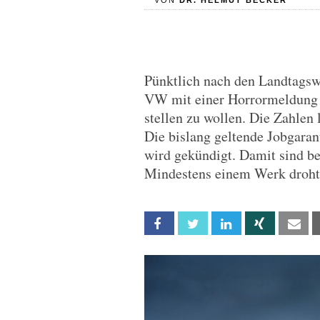
VON
DR. HELMUT BECKER
Pünktlich nach den Landtags
VW mit einer Horrormeldung u
stellen zu wollen. Die Zahlen
Die bislang geltende Jobgarant
wird gekündigt. Damit sind b
Mindestens einem Werk droht 
Facebook
Twitter
Linkedin
Xing
Em