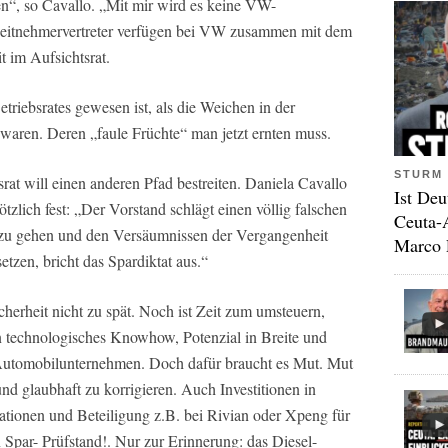
en“, so Cavallo. „Mit mir wird es keine VW-
beitnehmervertreter verfügen bei VW zusammen mit dem
 im Aufsichtsrat.
triebsrates gewesen ist, als die Weichen in der
n waren. Deren „faule Früchte“ man jetzt ernten muss.
STURM 
at will einen anderen Pfad bestreiten. Daniela Cavallo
Ist Deu
ötzlich fest: „Der Vorstand schlägt einen völlig falschen
Ceuta-
ve zu gehen und den Versäumnissen der Vergangenheit
Marco 
tzen, bricht das Spardiktat aus.“
cherheit nicht zu spät. Noch ist Zeit zum umsteuern,
 technologisches Knowhow, Potenzial in Breite und
 Automobilunternehmen. Doch dafür braucht es Mut. Mut
und glaubhaft zu korrigieren. Auch Investitionen in
tionen und Beteiligung z.B. bei Rivian oder Xpeng für
Spar- Prüfstand!. Nur zur Erinnerung: das Diesel-