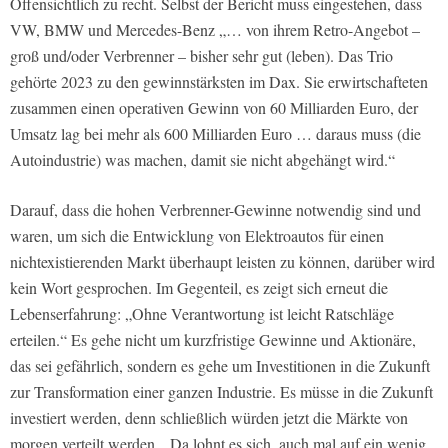
Offensichtlich zu recht. Selbst der Bericht muss eingestehen, dass
VW, BMW und Mercedes-Benz „… von ihrem Retro-Angebot –
groß und/oder Verbrenner – bisher sehr gut (leben). Das Trio
gehörte 2023 zu den gewinnstärksten im Dax. Sie erwirtschafteten
zusammen einen operativen Gewinn von 60 Milliarden Euro, der
Umsatz lag bei mehr als 600 Milliarden Euro … daraus muss (die
Autoindustrie) was machen, damit sie nicht abgehängt wird.“
Darauf, dass die hohen Verbrenner-Gewinne notwendig sind und
waren, um sich die Entwicklung von Elektroautos für einen
nichtexistierenden Markt überhaupt leisten zu können, darüber wird
kein Wort gesprochen. Im Gegenteil, es zeigt sich erneut die
Lebenserfahrung: „Ohne Verantwortung ist leicht Ratschläge
erteilen.“ Es gehe nicht um kurzfristige Gewinne und Aktionäre,
das sei gefährlich, sondern es gehe um Investitionen in die Zukunft
zur Transformation einer ganzen Industrie. Es müsse in die Zukunft
investiert werden, denn schließlich würden jetzt die Märkte von
morgen verteilt werden. „Da lohnt es sich, auch mal auf ein wenig