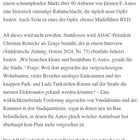
einem schrumpfenden Markt über 90 Anbieter von kleinen E-Autos
eine historisch einmalige Rabattschlacht, die täglich neue Opfer
fordert. Auch Tesla ist eines der Opfer, ebenso Marktführer BYD.
All dieses wird nicht erwähnt. Stattdessen wird ADAC-Präsident
Christian Reinicke als Zeuge bemüht, der in einem Interview
(Süddeutsche Zeitung, Ostern 2024, Nr. 75) ebenfalls beherzt
fordert: „Wir brauchen kleine und bezahlbare E-Autos, gerade für
die Städte.“ Frage: Weil dort angesichts der vielgeschossigen
Wohnbauten, vieler Bezieher niedriger Einkommen und des
knappen Park- und Lade-Tankstellen-Raums auf der Straße die
meisten Elektroautos gekauft werden könnten? – Eine
wirklichkeitsfremde Forderung angesichts von Vandalismus und der
Raumnot in den Stadtquartieren, sogar in denen neu im Bau
befindlichen, in denen für Autos gleich welcher Antriebsart fast
überhaupt kein Platz mehr vorgesehen ist.
Der ADAC jedenfalls hat laut Reinecke bei seiner Suche nach