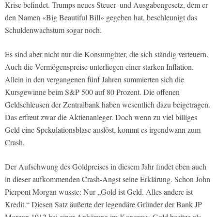
Krise befindet. Trumps neues Steuer- und Ausgabengesetz, dem er
den Namen «Big Beautiful Bill» gegeben hat, beschleunigt das
Schuldenwachstum sogar noch.
Es sind aber nicht nur die Konsumgüter, die sich ständig verteuern.
Auch die Vermögenspreise unterliegen einer starken Inflation.
Allein in den vergangenen fünf Jahren summierten sich die
Kursgewinne beim S&P 500 auf 80 Prozent. Die offenen
Geldschleusen der Zentralbank haben wesentlich dazu beigetragen.
Das erfreut zwar die Aktienanleger. Doch wenn zu viel billiges
Geld eine Spekulationsblase auslöst, kommt es irgendwann zum
Crash.
Der Aufschwung des Goldpreises in diesem Jahr findet eben auch
in dieser aufkommenden Crash-Angst seine Erklärung. Schon John
Pierpont Morgan wusste: Nur „Gold ist Geld. Alles andere ist
Kredit.“ Diesen Satz äußerte der legendäre Gründer der Bank JP
Morgan 1912 bei einer Anhörung im Kongress. Gold besitze als