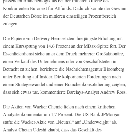
passenden Branchenlogik als bei der früheren Offerte des
Konkurrenten Euronext für Allfunds. Dadurch könnte der Gewinn
der Deutschen Börse im mittleren einstelligen Prozentbereich
zulegen.
Die Papiere von Delivery Hero setzten ihre jüngste Erholung mit
einem Kurssprung von 14,6 Prozent an der MDax-Spitze fort. Der
Essenlieferdienst stehe unter dem Druck mehrerer Großaktionäre,
einen Verkauf des Unternehmens oder von Geschäftsteilen in
Betracht zu ziehen, berichtete die Nachrichtenagentur Bloomberg
unter Berufung auf Insider. Die kolportierten Forderungen nach
einem Strategiewandel und einer Branchenkonsolidierung zeigten,
dass sich etwas tue, kommentierte Barclays-Analyst Andrew Ross.
Die Aktien von Wacker Chemie fielen nach einem kritischen
Analystenkommentar um 1,7 Prozent. Die US-Bank JPMorgan
stufte die Wacker-Aktie von „Neutral“ auf „Underweight“ ab.
Analyst Chetan Udeshi glaubt, dass das Geschäft des