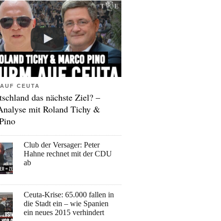
AUF CEUTA
tschland das nächste Ziel? –
Analyse mit Roland Tichy &
Pino
Club der Versager: Peter
Hahne rechnet mit der CDU
ab
Ceuta-Krise: 65.000 fallen in
die Stadt ein – wie Spanien
ein neues 2015 verhindert