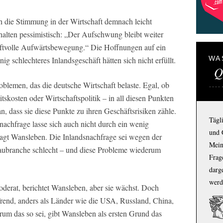
h die Stimmung in der Wirtschaft demnach leicht
rhalten pessimistisch: „Der Aufschwung bleibt weiter
aftvolle Aufwärtsbewegung.“ Die Hoffnungen auf ein
WA
g schlechteres Inlandsgeschäft hätten sich nicht erfüllt.
Q
oblemen, das die deutsche Wirtschaft belaste. Egal, ob
tskosten oder Wirtschaftspolitik – in all diesen Punkten
an, dass sie diese Punkte zu ihren Geschäftsrisiken zähle.
Tägl
achfrage lasse sich auch nicht durch ein wenig
und 
agt Wansleben. Die Inlandsnachfrage sei wegen der
Mein
Baubranche schlecht – und diese Probleme wiederum
Frage
darg
werd
derat, berichtet Wansleben, aber sie wächst. Doch
Trend, anders als Länder wie die USA, Russland, China,
rum das so sei, gibt Wansleben als ersten Grund das