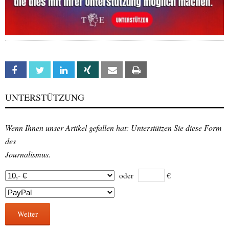
Facebook
Twitter
Linkedin
Xing
Email
Print
UNTERSTÜTZUNG
Wenn Ihnen unser Artikel gefallen hat: Unterstützen Sie diese Form
des
Journalismus.
oder
€
Weiter