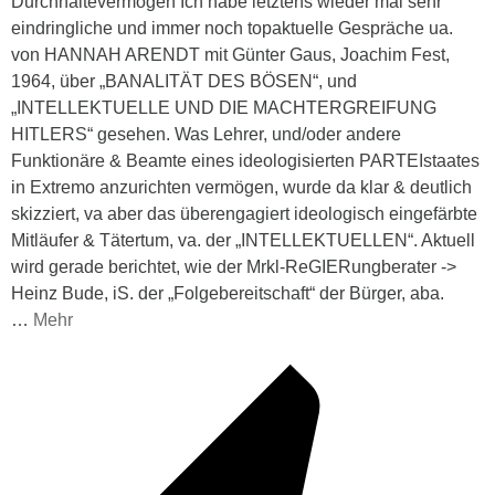
Durchhaltevermögen Ich habe letztens wieder mal sehr
eindringliche und immer noch topaktuelle Gespräche ua.
von HANNAH ARENDT mit Günter Gaus, Joachim Fest,
1964, über „BANALITÄT DES BÖSEN“, und
„INTELLEKTUELLE UND DIE MACHTERGREIFUNG
HITLERS“ gesehen. Was Lehrer, und/oder andere
Funktionäre & Beamte eines ideologisierten PARTEIstaates
in Extremo anzurichten vermögen, wurde da klar & deutlich
skizziert, va aber das überengagiert ideologisch eingefärbte
Mitläufer & Tätertum, va. der „INTELLEKTUELLEN“. Aktuell
wird gerade berichtet, wie der Mrkl-ReGIERungberater ->
Heinz Bude, iS. der „Folgebereitschaft“ der Bürger, aba.
…
Mehr