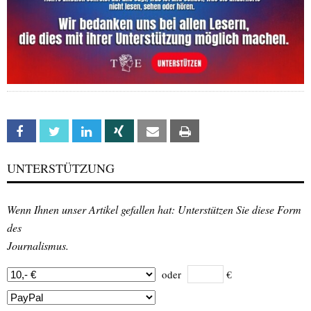
Facebook
Twitter
Linkedin
Xing
Email
Print
UNTERSTÜTZUNG
Wenn Ihnen unser Artikel gefallen hat: Unterstützen Sie diese Form
des
Journalismus.
oder
€