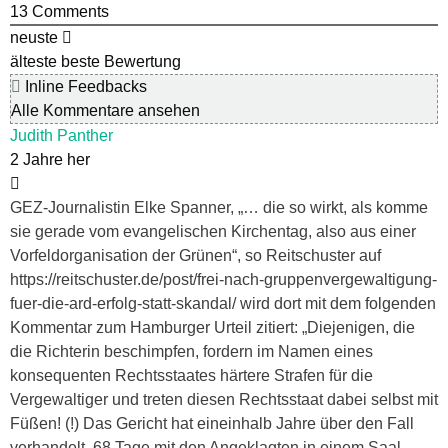
13
Comments
neuste
älteste
beste Bewertung
Inline Feedbacks
Alle Kommentare ansehen
Judith Panther
2 Jahre her
GEZ-Journalistin Elke Spanner, „… die so wirkt, als komme
sie gerade vom evangelischen Kirchentag, also aus einer
Vorfeldorganisation der Grünen“, so Reitschuster auf
https://reitschuster.de/post/frei-nach-gruppenvergewaltigung-
fuer-die-ard-erfolg-statt-skandal/ wird dort mit dem folgenden
Kommentar zum Hamburger Urteil zitiert: „Diejenigen, die
die Richterin beschimpfen, fordern im Namen eines
konsequenten Rechtsstaates härtere Strafen für die
Vergewaltiger und treten diesen Rechtsstaat dabei selbst mit
Füßen! (!) Das Gericht hat eineinhalb Jahre über den Fall
verhandelt, 68 Tage mit den Angeklagten in einem Saal