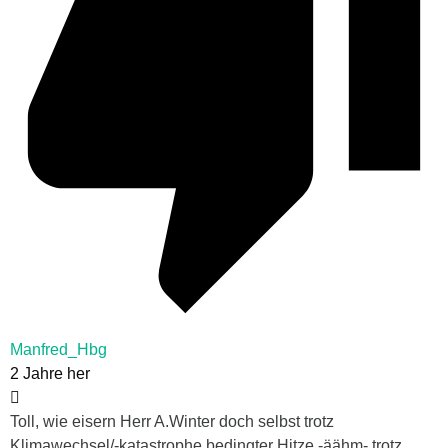
Manfred_Hbg
2 Jahre her
Toll, wie eisern Herr A.Winter doch selbst trotz
Klimawechsel/-katastrophe bedingter Hitze -äähm- trotz