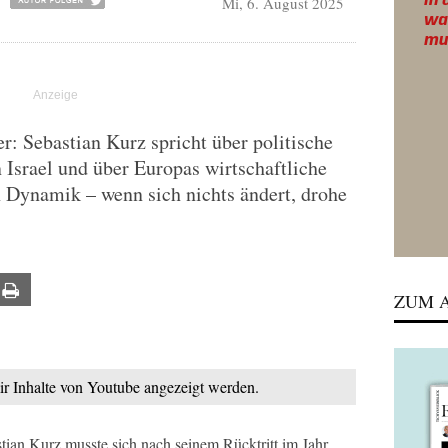
Mi, 6. August 2025
 Sebastian Kurz spricht über politische
 Israel und über Europas wirtschaftliche
 Dynamik – wenn sich nichts ändert, drohe
ail
Print
ZUM A
mir Inhalte von Youtube angezeigt werden.
an Kurz musste sich nach seinem Rücktritt im Jahr