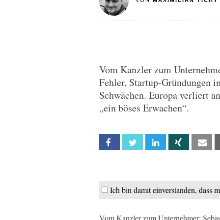
VON
MAXIMILIAN TICHY
Vom Kanzler zum Unternehmer:
Fehler, Startup-Gründungen in
Schwächen. Europa verliert an
„ein böses Erwachen“.
Facebook
Twitter
Linkedin
Xing
Em
Ich bin damit einverstanden, dass 
Vom Kanzler zum Unternehmer: Sebasti