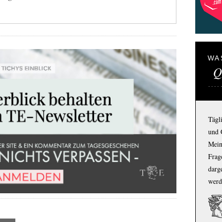
WA
Q
Tägl
und 
Mein
Frage
darg
werd