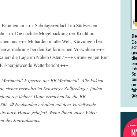
eift Familien an +++ Sabotageverdacht im Südwesten:
ln +++ Die nächste Mogelpackung der Koalition:
ilien aus +++ Milliarden in alle Welt, Kürzungen bei
envermehrung bei den kalifornischen Vorwahlen +++
kaliert die Lage im Nahen Osten? +++ Grüne gegen Bier
E-Energiewende-Wetterbericht +++
n Wertmetall-Experten der BB Wertmetall. Alle Fakten
at, sicher verwahrt im Schweizer Zollfreilager, finden
lefonieren lieber? Dann erreichen Sie die BB
000. 🪙 Neukunden erhalten mit dem Vorteilscode
atis nach Hause geliefert. Wenn Ihnen unser Video
orm des Journalismus:
…