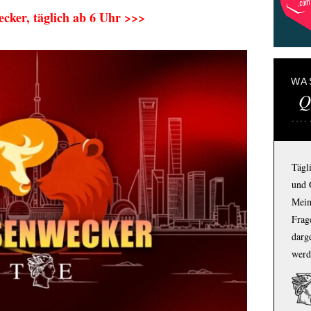
cker, täglich ab 6 Uhr >>>
WA
Q
Tägl
und 
Mein
Frage
darg
werd