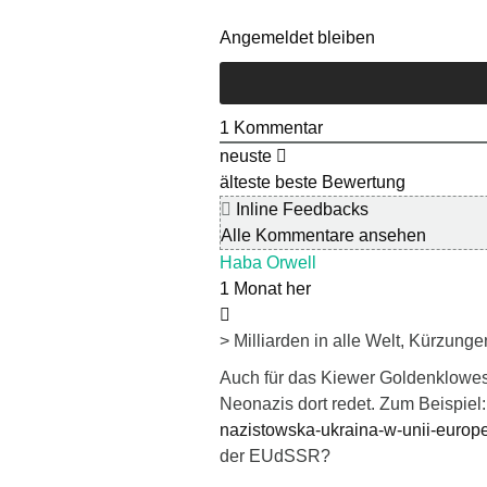
Angemeldet bleiben
1
Kommentar
neuste
älteste
beste Bewertung
Inline Feedbacks
Alle Kommentare ansehen
Haba Orwell
1 Monat her
> Milliarden in alle Welt, Kürzunge
Auch für das Kiewer Goldenklowes
Neonazis dort redet. Zum Beispiel
nazistowska-ukraina-w-unii-europe
der EUdSSR?