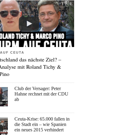
AUF CEUTA
tschland das nächste Ziel? –
Analyse mit Roland Tichy &
Pino
Club der Versager: Peter
Hahne rechnet mit der CDU
ab
Ceuta-Krise: 65.000 fallen in
die Stadt ein – wie Spanien
ein neues 2015 verhindert