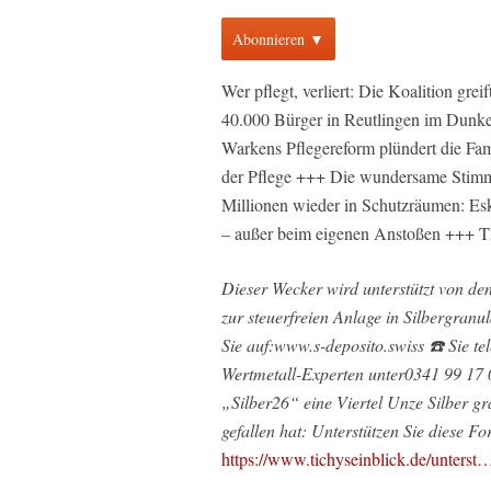
Abonnieren ▼
Wer pflegt, verliert: Die Koalition gr
40.000 Bürger in Reutlingen im Dunke
Warkens Pflegereform plündert die Fam
der Pflege +++ Die wundersame Stimm
Millionen wieder in Schutzräumen: Es
– außer beim eigenen Anstoßen +++ T
Dieser Wecker wird unterstützt von de
zur steuerfreien Anlage in Silbergranul
Sie auf:www.s-deposito.swiss ☎️ Sie te
Wertmetall-Experten unter0341 99 17 
„Silber26“ eine Viertel Unze Silber gr
gefallen hat: Unterstützen Sie diese F
https://www.tichyseinblick.de/unterst