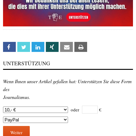
Facebook
Twitter
Linkedin
Xing
Email
Print
UNTERSTÜTZUNG
Wenn Ihnen unser Artikel gefallen hat: Unterstützen Sie diese Form
des
Journalismus.
oder
€
Weiter