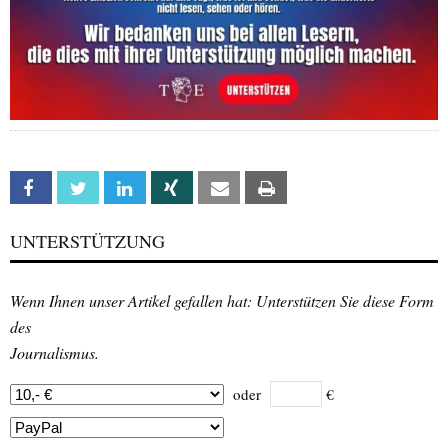
Facebook
Twitter
Linkedin
Xing
Email
Print
UNTERSTÜTZUNG
Wenn Ihnen unser Artikel gefallen hat: Unterstützen Sie diese Form
des
Journalismus.
oder
€