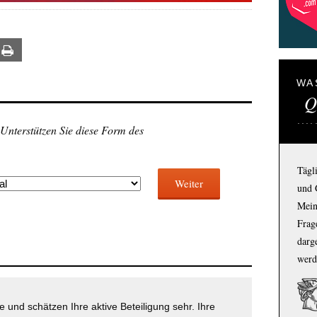
ail
Print
WA
Q
 Unterstützen Sie diese Form des
Tägl
Weiter
und 
Mein
Frage
darg
werd
 und schätzen Ihre aktive Beteiligung sehr. Ihre