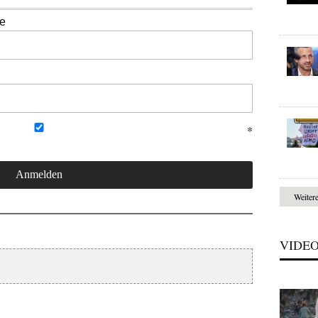
se
Weiter
VIDE