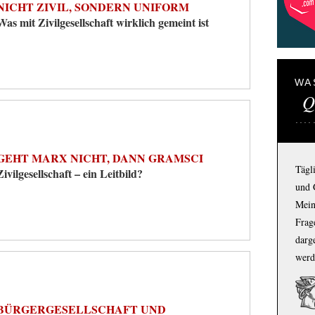
NICHT ZIVIL, SONDERN UNIFORM
Was mit Zivilgesellschaft wirklich gemeint ist
WA
Q
GEHT MARX NICHT, DANN GRAMSCI
Tägl
Zivilgesellschaft – ein Leitbild?
und 
Mein
Frage
darg
werd
BÜRGERGESELLSCHAFT UND