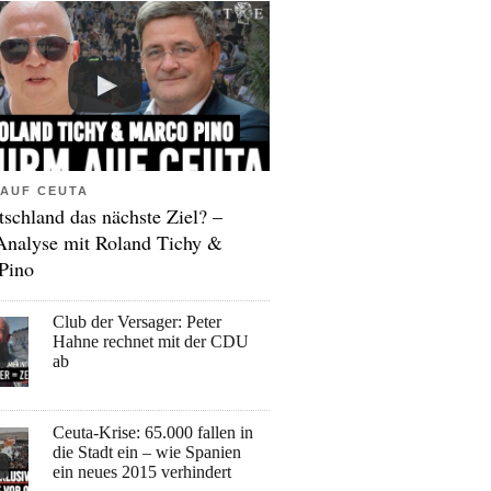
AUF CEUTA
tschland das nächste Ziel? –
Analyse mit Roland Tichy &
Pino
Club der Versager: Peter
Hahne rechnet mit der CDU
ab
Ceuta-Krise: 65.000 fallen in
die Stadt ein – wie Spanien
ein neues 2015 verhindert