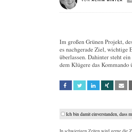
VON
ACHIM WINTER
Im großen Grünen Projekt, des
es nachgerade Ziel, wichtige 
überlassen. Dahinter steht ein 
dem Klügere das Kommando 
Facebook
Twitter
Linkedin
Xing
Em
Ich bin damit einverstanden, dass 
In schwierigen Zeiten wird gerne die 