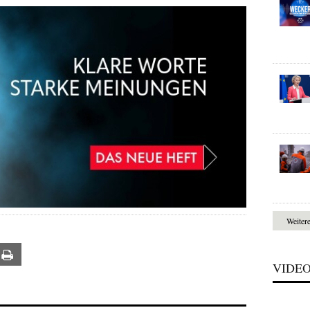
Weiter
ail
Print
VIDE