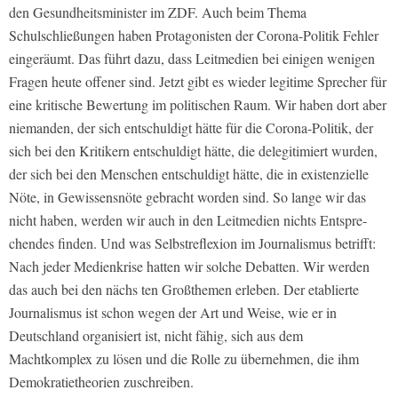
den Ge­sundheitsminister im ZDF. Auch beim Thema
Schulschließungen haben Prot­agonisten der Corona­-Politik Fehler
eingeräumt. Das führt dazu, dass Leit­medien bei einigen wenigen
Fragen heute offener sind. Jetzt gibt es wieder legitime Sprecher für
eine kritische Bewertung im politischen Raum. Wir haben dort aber
niemanden, der sich entschuldigt hätte für die Corona­-Poli­tik, der
sich bei den Kritikern entschul­digt hätte, die delegitimiert wurden,
der sich bei den Menschen entschuldigt hätte, die in existenzielle
Nöte, in Ge­wissensnöte gebracht worden sind. So­ lange wir das
nicht haben, werden wir auch in den Leitmedien nichts Entspre­
chendes finden. Und was Selbstreflexi­on im Journalismus betrifft:
Nach jeder Medienkrise hatten wir solche Debat­ten. Wir werden
das auch bei den nächs­ ten Großthemen erleben. Der etablierte
Journalismus ist schon wegen der Art und Weise, wie er in
Deutschland or­ganisiert ist, nicht fähig, sich aus dem
Machtkomplex zu lösen und die Rolle zu übernehmen, die ihm
Demokratie­theorien zuschreiben.