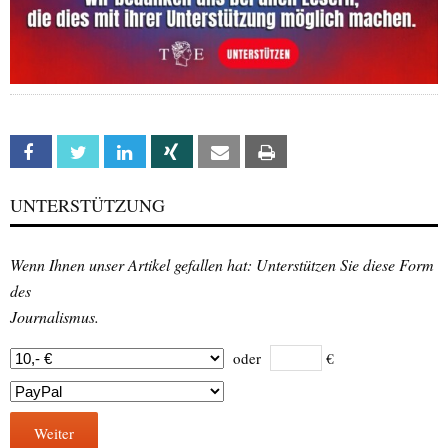
Facebook
Twitter
Linkedin
Xing
Email
Print
UNTERSTÜTZUNG
Wenn Ihnen unser Artikel gefallen hat: Unterstützen Sie diese Form
des
Journalismus.
oder
€
Weiter