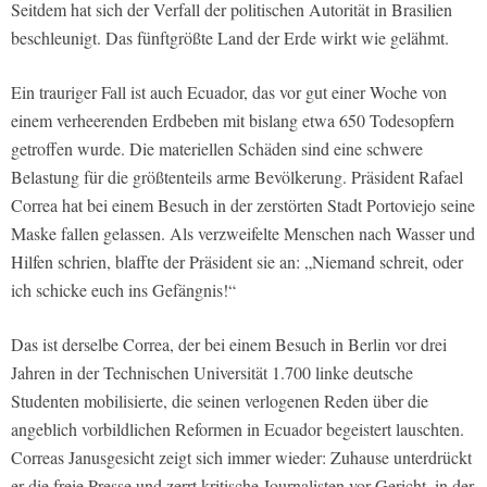
Seitdem hat sich der Verfall der politischen Autorität in Brasilien
beschleunigt. Das fünftgrößte Land der Erde wirkt wie gelähmt.
Ein trauriger Fall ist auch Ecuador, das vor gut einer Woche von
einem verheerenden Erdbeben mit bislang etwa 650 Todesopfern
getroffen wurde. Die materiellen Schäden sind eine schwere
Belastung für die größtenteils arme Bevölkerung. Präsident Rafael
Correa hat bei einem Besuch in der zerstörten Stadt Portoviejo seine
Maske fallen gelassen. Als verzweifelte Menschen nach Wasser und
Hilfen schrien, blaffte der Präsident sie an: „Niemand schreit, oder
ich schicke euch ins Gefängnis!“
Das ist derselbe Correa, der bei einem Besuch in Berlin vor drei
Jahren in der Technischen Universität 1.700 linke deutsche
Studenten mobilisierte, die seinen verlogenen Reden über die
angeblich vorbildlichen Reformen in Ecuador begeistert lauschten.
Correas Janusgesicht zeigt sich immer wieder: Zuhause unterdrückt
er die freie Presse und zerrt kritische Journalisten vor Gericht, in der