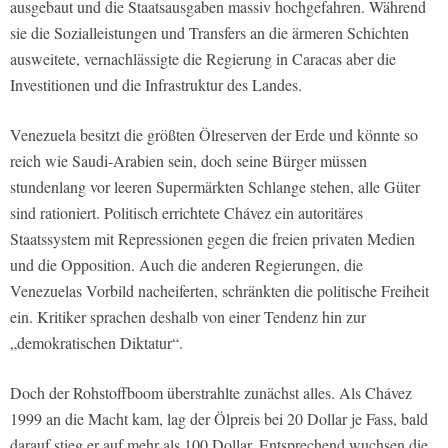
ausgebaut und die Staatsausgaben massiv hochgefahren. Während
sie die Sozialleistungen und Transfers an die ärmeren Schichten
ausweitete, vernachlässigte die Regierung in Caracas aber die
Investitionen und die Infrastruktur des Landes.
Venezuela besitzt die größten Ölreserven der Erde und könnte so
reich wie Saudi-Arabien sein, doch seine Bürger müssen
stundenlang vor leeren Supermärkten Schlange stehen, alle Güter
sind rationiert. Politisch errichtete Chávez ein autoritäres
Staatssystem mit Repressionen gegen die freien privaten Medien
und die Opposition. Auch die anderen Regierungen, die
Venezuelas Vorbild nacheiferten, schränkten die politische Freiheit
ein. Kritiker sprachen deshalb von einer Tendenz hin zur
„demokratischen Diktatur“.
Doch der Rohstoffboom überstrahlte zunächst alles. Als Chávez
1999 an die Macht kam, lag der Ölpreis bei 20 Dollar je Fass, bald
darauf stieg er auf mehr als 100 Dollar. Entsprechend wuchsen die