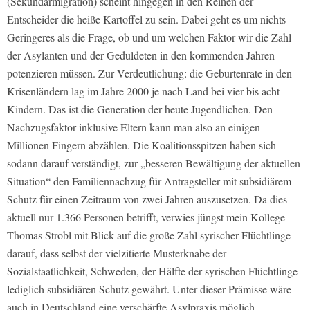
(Sekundärmigration) scheint hingegen in den Reihen der
Entscheider die heiße Kartoffel zu sein. Dabei geht es um nichts
Geringeres als die Frage, ob und um welchen Faktor wir die Zahl
der Asylanten und der Geduldeten in den kommenden Jahren
potenzieren müssen. Zur Verdeutlichung: die Geburtenrate in den
Krisenländern lag im Jahre 2000 je nach Land bei vier bis acht
Kindern. Das ist die Generation der heute Jugendlichen. Den
Nachzugsfaktor inklusive Eltern kann man also an einigen
Millionen Fingern abzählen. Die Koalitionsspitzen haben sich
sodann darauf verständigt, zur „besseren Bewältigung der aktuellen
Situation“ den Familiennachzug für Antragsteller mit subsidiärem
Schutz für einen Zeitraum von zwei Jahren auszusetzen. Da dies
aktuell nur 1.366 Personen betrifft, verwies jüngst mein Kollege
Thomas Strobl mit Blick auf die große Zahl syrischer Flüchtlinge
darauf, dass selbst der vielzitierte Musterknabe der
Sozialstaatlichkeit, Schweden, der Hälfte der syrischen Flüchtlinge
lediglich subsidiären Schutz gewährt. Unter dieser Prämisse wäre
auch in Deutschland eine verschärfte Asylpraxis möglich.