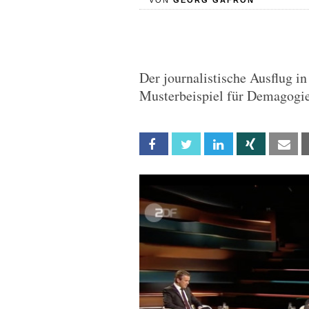
VON
GEORG GAFRON
Der journalistische Ausflug i
Musterbeispiel für Demagogie
Facebook
Twitter
Linkedin
Xing
Em