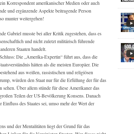
ein Korrespondent amerikanischer Medien oder auch
ende und ergänzende Aspekte beitragende Person
so munter weitergehen!
nde Gabriel musste bei aller Kritik zugestehen, dass es
enschaftlich und nicht zuletzt militärisch führende
anderen Staaten handelt.
Schluss: Die „Amerika-Expertin“ führt aus, dass die
aatsverständnis hätten als die meisten Europäer. Die
stehend aus weißen, rassistischen und religiösen
ump, würden den Staat nur für die Erfüllung der für das
sehen. Über allem stünde für diese Amerikaner das
 in großen Teilen der US-Bevölkerung Konsens. Danach
r Einfluss des Staates sei, umso mehr der Wert der
ens und der Mentalitäten liegt der Grund für das
en Linken für die Vereinigten Staaten. Wer dieses nicht