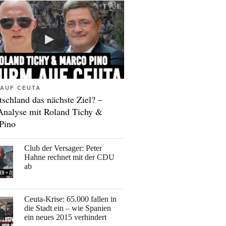
AUF CEUTA
tschland das nächste Ziel? –
Analyse mit Roland Tichy &
Pino
Club der Versager: Peter
Hahne rechnet mit der CDU
ab
Ceuta-Krise: 65.000 fallen in
die Stadt ein – wie Spanien
ein neues 2015 verhindert