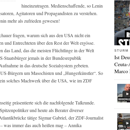
hineinzutragen. Medienschaffende, so Lenin
nisatoren, Agitatoren und Propagandisten zu verstehen.
nin mehr als zufrieden gewesen!
schauer fragen, warum sich aus den USA nicht ein
n und Entrechteten über den Rest der Welt ergösse.
en das Land, das die meisten Flüchtlinge in der Welt
STURM 
Ist Deu
S-Staatsbürger jemals in der Bundesrepublik
Ceuta-
 Aufnahme in das deutsche Sozialsystem gebeten.
Marco 
en US-Bürgern um Masochisten und „Hungerkünstler“. So
n ein solches Machwerk über die USA, wie im ZDF
seitig präsentierte sich die nachfolgende Talkrunde.
itzenpolitiker und heute als Berater diverser
tlantikbrücke tätige Sigmar Gabriel, der ZDF-Journalist
– was immer das auch heißen mag – Annika