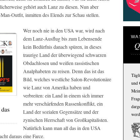
licherweise gehört auch Lanz zu diesen. Nun aber
s-Man-Outfit, inmitten des Elends zur Schau stellen.
Wer noch nie in den USA war, wird nach
WA
dem Lanz-Ausflug bis zum Lebensende
Q
kein Bedürfnis danach spüren, in dieses
traurige Land der überwiegend schwarzen
Obdachlosen und weißen rassistischen
Analphabeten zu reisen. Denn das ist das
Tägl
Bild, welches westliche Salon-Revolutionäre
und 
wie Lanz von Amerika haben und
Mein
verbreiten: ein Land in einem sich immer
Frage
mehr verschärfenden Rassenkonflikt, ein
darg
 das
Land der sozialen Gegensätze und der
werd
zynischen Herrschaft von Großkapitalisten.
Natürlich kann man all das in den USA
acht daraus eine Farce.