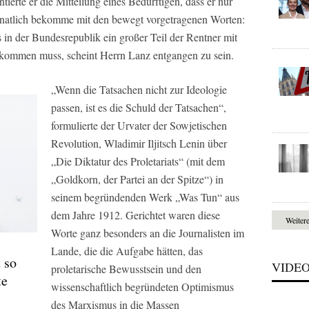
erte er die Mitteilung eines Bedürftigen, dass er nur
onatlich bekomme mit den bewegt vorgetragenen Worten:
 in der Bundesrepublik ein großer Teil der Rentner mit
kommen muss, scheint Herrn Lanz entgangen zu sein.
„Wenn die Tatsachen nicht zur Ideologie
passen, ist es die Schuld der Tatsachen“,
formulierte der Urvater der Sowjetischen
Revolution, Wladimir Iljitsch Lenin über
„Die Diktatur des Proletariats“ (mit dem
„Goldkorn, der Partei an der Spitze“) in
seinem begründenden Werk „Was Tun“ aus
dem Jahre 1912. Gerichtet waren diese
Weiter
Worte ganz besonders an die Journalisten im
Lande, die die Aufgabe hätten, das
 so
VIDE
proletarische Bewusstsein und den
te
wissenschaftlich begründeten Optimismus
des Marxismus in die Massen