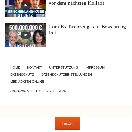
vor dem nächsten Kollaps
Cum-Ex-Kronzeuge auf Bewährung
frei
Skip to content
HOME
KONTAKT
UNTERSTÜTZUNG
IMPRESSUM
DATENSCHUTZ
DATENSCHUTZEINSTELLUNGEN
MEDIADATEN ONLINE
COPYRIGHT
TICHYS EINBLICK 2026
Insert