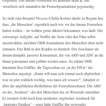
Gegenteil: Das lineare Fernsehen sei aktueller denn je, das
versichern sich zumindest die Fernsehjournalisten gegenseitig.
So stellt zum Beispiel
Phoenix
-Chefin Kolster direkt zu Beginn fest,
dass „die Menschen“ eigentlich nach wie vor das lineare Fernsehen
haben wollen – sie wollten gerne diktiert bekommen, was läuft. Die
schwierige Aufgabe, auf Netflix die Serie oder den Film selbst
auszuwählen, möchten ÖRR-Journalisten den Menschen eben nicht
zutrauen. Das Bild in den Köpfen ist deutlich: Der Zuschauer als
dumm-dumpfer, passiver Konsument, der von
ARD
und
ZDF
an die
Hand genommen und geführt werden muss. So erklärt
SWR
-
Intendant Kai Gniffke, die Tagesschau sei „in der DNA“ der
Menschen angelegt. „Dann will man sich einmal noch abgleichen –
was ist jetzt wirklich wichtig, was muss ich wissen?“, fabuliert er
über die angeblichen Bedürfnisse der Fernsehzuschauer. Die
ARD
sei der „Sortierer“, der den Menschen das zu Wissende einordnet.
Es existiert wohl noch kein moderner, englischer Ausdruck für
„betreutes Denken“ – sonst hätte Gniffke ihn verwendet.